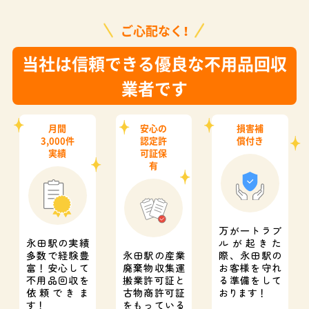
ご心配なく！
当社は信頼できる優良な不用品回収
業者です
月間
安心の
損害補
3,000件
認定許
償付き
実績
可証保
有
万が一トラブ
永田駅の実績
ルが起きた
多数で経験豊
永田駅の産業
際、
永田駅の
富！
安心して
廃棄物収集運
お客様を守れ
不用品回収を
搬業許可証と
る準備をして
依頼できま
古物商許可証
おります！
す！
をもっている