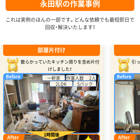
永田駅の作業事例
これは実例のほんの一部です。どんな依頼でも最短即日で
回収・解決いたします！
部屋片付け
散らかっていたキッチン周りを含め片付
引
けしました！
Before
Before
一軒家
作業人数 2人
2LDK
Sパック
1時間後
After
After