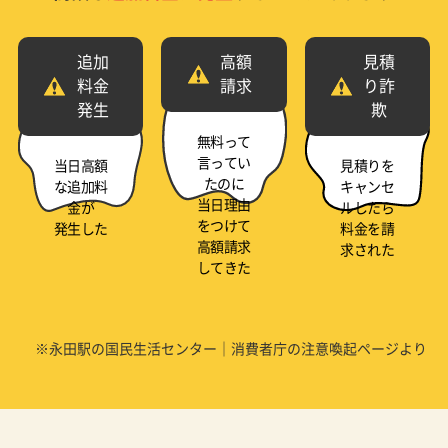
追加
高額
見積
料金
請求
り詐
発生
欺
無料って
言ってい
当日高額
見積りを
たのに
な追加料
キャンセ
当日理由
金が
ルしたら
をつけて
発生した
料金を請
高額請求
求された
してきた
※永田駅の国民生活センター｜消費者庁の注意喚起ページより