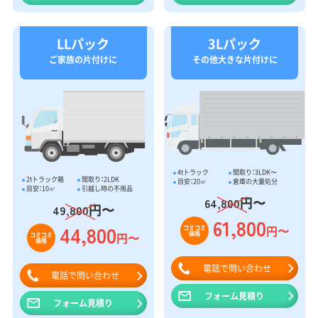
LLパック
3Lパック
ご家族の片付けに
その他大きな片付けに
4tトラック
間取り：3LDK〜
2tトラック箱
間取り：2LDK
目安：20㎥
倉庫の大量処分
目安：10㎥
引越し時の不用品
円〜
64,800
円〜
49,800
61,800
44,800
円〜
コミコミ
価格
円〜
コミコミ
価格
電話で問い合わせ
電話で問い合わせ
フォーム見積り
フォーム見積り