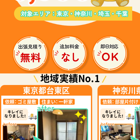
地域実績No.1
東京都台東区
神奈川
依頼：
ゴミ屋敷
住まい：
一軒家
依頼：
部屋片付け
キレイに
キレイに
なりました！
なりました！