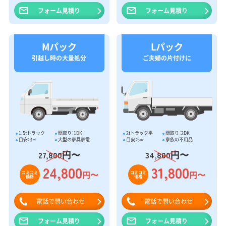
フォーム見積り
フォーム見積り
Mパック
Lパック
引越し時の大量処分
ご夫婦の片付けに
1.5tトラック
間取り：1DK
2tトラック平
間取り：2DK
目安：3㎥
大型の家具家電
目安：5㎥
家族の不用品
円〜
円〜
27,800
34,800
24,800
31,800
円〜
円〜
コミコミ
コミコミ
価格
価格
電話で問い合わせ
電話で問い合わせ
フォーム見積り
フォーム見積り