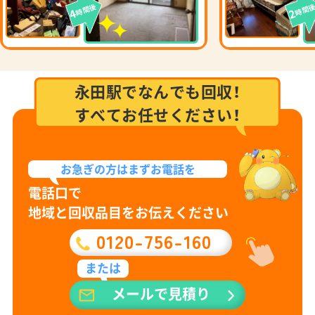
時間後
時間
4
2
永田駅でなんでも回収！
すべてお任せください！
お急ぎの方は
まずお電話を
電話口で
地域と回収品目をお伝えください
0120-756-160
または
メールで見積り