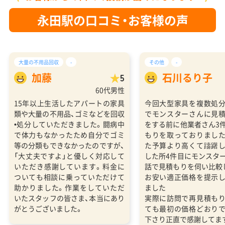
永田駅の口コミ・お客様の声
大量の不用品回収
-
その他
-
加藤
石川るり子
5
60代男性
15年以上生活したアパートの家具
今回大型家具を複数処
類や大量の不用品、ゴミなどを回収
でモンスターさんに見
•処分していただきました。闘病中
をする前に他業者さん3
で体力もなかったため自分でゴミ
もりを取っておりまし
等の分類もできなかったのですが、
た予算より高くて躊躇
「大丈夫ですよ」と優しく対応して
した所4件目にモンスタ
いただき感謝しています。料金に
話で見積もりを伺い比較
ついても相談に乗っていただけて
お安い適正価格を提示
助かりました。作業をしていただ
ました
いたスタッフの皆さま、本当にあり
実際に訪問で再見積も
がとうございました。
ても最初の価格どおり
下さり正直で感謝してま