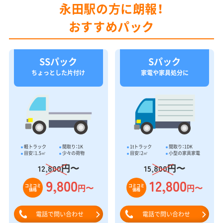
永田駅の方に朗報！
おすすめパック
SSパック
Sパック
ちょっとした片付け
家電や家具処分に
軽トラック
間取り：1K
1tトラック
間取り：1DK
目安：1.5㎥
少々の荷物
目安：2㎥
小型の家具家電
円〜
円〜
12,800
15,800
9,800
12,800
円〜
円〜
コミコミ
コミコミ
価格
価格
電話で問い合わせ
電話で問い合わせ