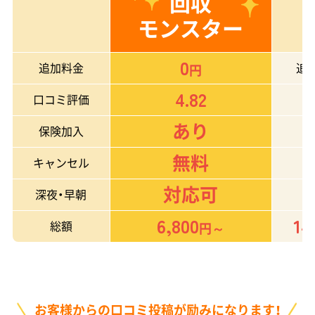
回収
モンスター
0
追加料金
追
円
4.82
口コミ評価
あり
保険加入
無料
キャンセル
対応可
深夜・早朝
6,800
14
総額
円～
お客様からの口コミ投稿が励みになります！