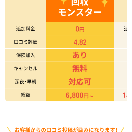
回収
モンスター
0
追加料金
追
円
4.82
口コミ評価
あり
保険加入
無料
キャンセル
対応可
深夜・早朝
6,800
14
総額
円～
お客様からの口コミ投稿が励みになります！