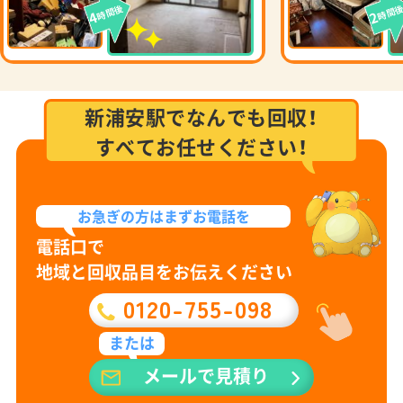
時間後
時間
4
2
新浦安駅でなんでも回収！
すべてお任せください！
お急ぎの方は
まずお電話を
電話口で
地域と回収品目をお伝えください
0120-755-098
または
メールで見積り