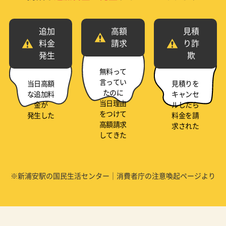
追加
高額
見積
料金
請求
り詐
発生
欺
無料って
言ってい
当日高額
見積りを
たのに
な追加料
キャンセ
当日理由
金が
ルしたら
をつけて
発生した
料金を請
高額請求
求された
してきた
※新浦安駅の国民生活センター｜消費者庁の注意喚起ページより