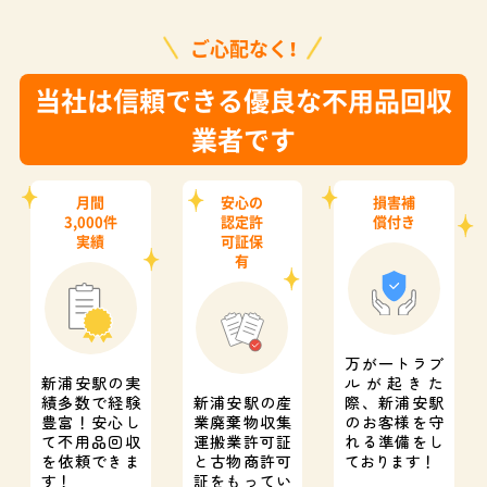
ご心配なく！
当社は信頼できる優良な不用品回収
業者です
月間
安心の
損害補
3,000件
認定許
償付き
実績
可証保
有
万が一トラブ
新浦安駅の実
ルが起きた
績多数で経験
新浦安駅の産
際、
新浦安駅
豊富！
安心し
業廃棄物収集
のお客様を守
て不用品回収
運搬業許可証
れる準備をし
を依頼できま
と
古物商許可
ております！
す！
証をもってい