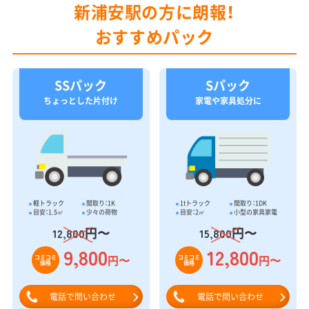
新浦安駅の方に朗報！
おすすめパック
SSパック
Sパック
ちょっとした片付け
家電や家具処分に
軽トラック
間取り：1K
1tトラック
間取り：1DK
目安：1.5㎥
少々の荷物
目安：2㎥
小型の家具家電
円〜
円〜
12,800
15,800
9,800
12,800
円〜
円〜
コミコミ
コミコミ
価格
価格
電話で問い合わせ
電話で問い合わせ