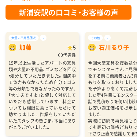
新浦安駅の口コミ・お客様の声
大量の不用品回収
-
その他
-
加藤
石川るり子
5
60代男性
15年以上生活したアパートの家具
今回大型家具を複数処
類や大量の不用品、ゴミなどを回収
でモンスターさんに見
•処分していただきました。闘病中
をする前に他業者さん3
で体力もなかったため自分でゴミ
もりを取っておりまし
等の分類もできなかったのですが、
た予算より高くて躊躇
「大丈夫ですよ」と優しく対応して
した所4件目にモンスタ
いただき感謝しています。料金に
話で見積もりを伺い比較
ついても相談に乗っていただけて
お安い適正価格を提示
助かりました。作業をしていただ
ました
いたスタッフの皆さま、本当にあり
実際に訪問で再見積も
がとうございました。
ても最初の価格どおり
下さり正直で感謝してま