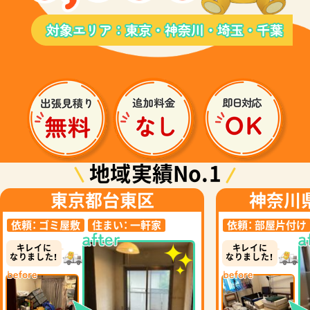
地域実績No.1
東京都台東区
神奈川
依頼：
ゴミ屋敷
住まい：
一軒家
依頼：
部屋片付け
キレイに
キレイに
なりました！
なりました！