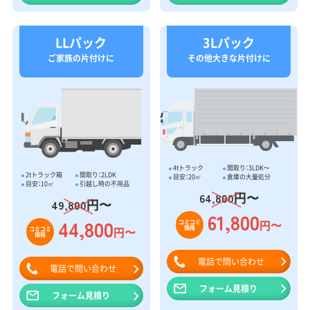
LLパック
3Lパック
ご家族の片付けに
その他大きな片付けに
4tトラック
間取り：3LDK〜
2tトラック箱
間取り：2LDK
目安：20㎥
倉庫の大量処分
目安：10㎥
引越し時の不用品
円〜
64,800
円〜
49,800
61,800
44,800
円〜
コミコミ
価格
円〜
コミコミ
価格
電話で問い合わせ
電話で問い合わせ
フォーム見積り
フォーム見積り