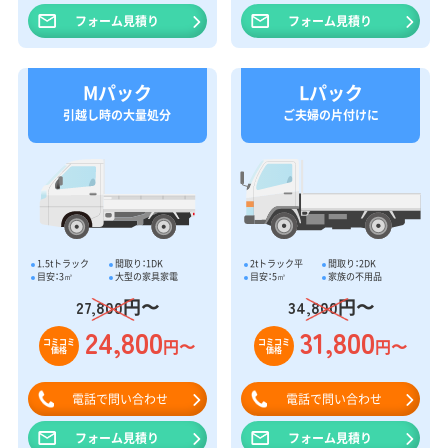
フォーム見積り
フォーム見積り
Mパック
Lパック
引越し時の大量処分
ご夫婦の片付けに
1.5tトラック
間取り：1DK
2tトラック平
間取り：2DK
目安：3㎥
大型の家具家電
目安：5㎥
家族の不用品
円〜
円〜
27,800
34,800
24,800
31,800
円〜
円〜
コミコミ
コミコミ
価格
価格
電話で問い合わせ
電話で問い合わせ
フォーム見積り
フォーム見積り