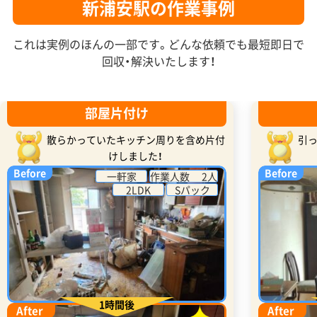
新浦安駅の作業事例
これは実例のほんの一部です。どんな依頼でも最短即日で
回収・解決いたします！
部屋片付け
散らかっていたキッチン周りを含め片付
引
けしました！
Before
Before
一軒家
作業人数 2人
2LDK
Sパック
1時間後
After
After