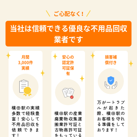
ご心配なく！
当社は信頼できる優良な不用品回収
業者です
月間
安心の
損害補
3,000件
認定許
償付き
実績
可証保
有
万が一トラブ
横田駅の実績
ルが起きた
多数で経験豊
横田駅の産業
際、
横田駅の
富！
安心して
廃棄物収集運
お客様を守れ
不用品回収を
搬業許可証と
る準備をして
依頼できま
古物商許可証
おります！
す！
をもっている