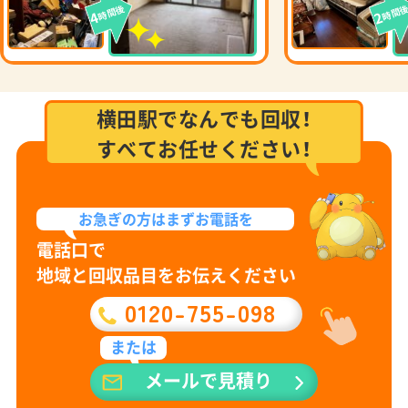
時間後
時間
4
2
横田駅でなんでも回収！
すべてお任せください！
お急ぎの方は
まずお電話を
電話口で
地域と回収品目をお伝えください
0120-755-098
または
メールで見積り