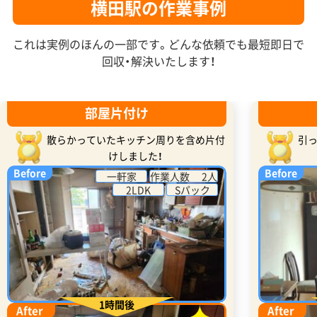
横田駅の作業事例
これは実例のほんの一部です。どんな依頼でも最短即日で
回収・解決いたします！
部屋片付け
散らかっていたキッチン周りを含め片付
引
けしました！
Before
Before
一軒家
作業人数 2人
2LDK
Sパック
1時間後
After
After