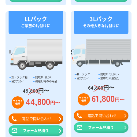
LLパック
3Lパック
ご家族の片付けに
その他大きな片付けに
4tトラック
間取り：3LDK〜
2tトラック箱
間取り：2LDK
目安：20㎥
倉庫の大量処分
目安：10㎥
引越し時の不用品
円〜
64,800
円〜
49,800
61,800
44,800
円〜
コミコミ
価格
円〜
コミコミ
価格
電話で問い合わせ
電話で問い合わせ
フォーム見積り
フォーム見積り