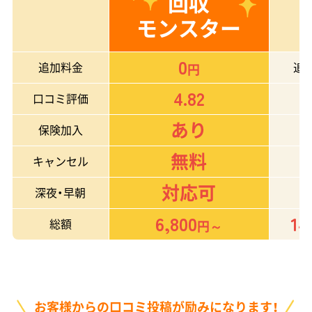
回収
モンスター
0
追加料金
追
円
4.82
口コミ評価
あり
保険加入
無料
キャンセル
対応可
深夜・早朝
6,800
14
総額
円～
お客様からの口コミ投稿が励みになります！