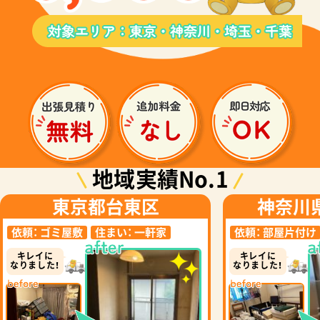
地域実績No.1
東京都台東区
神奈川
依頼：
ゴミ屋敷
住まい：
一軒家
依頼：
部屋片付け
キレイに
キレイに
なりました！
なりました！