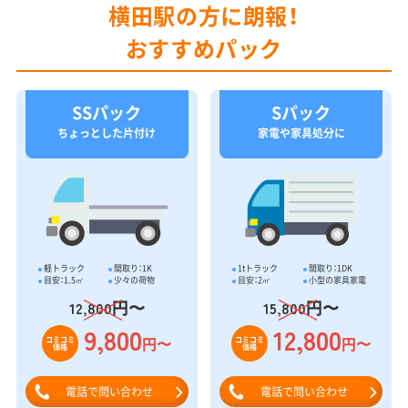
横田駅の方に朗報！
おすすめパック
SSパック
Sパック
ちょっとした片付け
家電や家具処分に
軽トラック
間取り：1K
1tトラック
間取り：1DK
目安：1.5㎥
少々の荷物
目安：2㎥
小型の家具家電
円〜
円〜
12,800
15,800
9,800
12,800
円〜
円〜
コミコミ
コミコミ
価格
価格
電話で問い合わせ
電話で問い合わせ