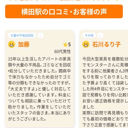
横田駅の口コミ・お客様の声
大量の不用品回収
-
その他
-
加藤
石川るり子
5
60代男性
15年以上生活したアパートの家具
今回大型家具を複数処
類や大量の不用品、ゴミなどを回収
でモンスターさんに見
•処分していただきました。闘病中
をする前に他業者さん3
で体力もなかったため自分でゴミ
もりを取っておりまし
等の分類もできなかったのですが、
た予算より高くて躊躇
「大丈夫ですよ」と優しく対応して
した所4件目にモンスタ
いただき感謝しています。料金に
話で見積もりを伺い比較
ついても相談に乗っていただけて
お安い適正価格を提示
助かりました。作業をしていただ
ました
いたスタッフの皆さま、本当にあり
実際に訪問で再見積も
がとうございました。
ても最初の価格どおり
下さり正直で感謝してま