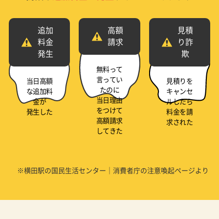
追加
高額
見積
料金
請求
り詐
発生
欺
無料って
言ってい
当日高額
見積りを
たのに
な追加料
キャンセ
当日理由
金が
ルしたら
をつけて
発生した
料金を請
高額請求
求された
してきた
※横田駅の国民生活センター｜消費者庁の注意喚起ページより