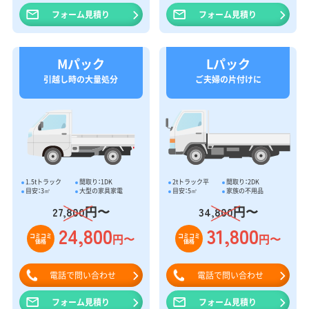
フォーム見積り
フォーム見積り
Mパック
Lパック
引越し時の大量処分
ご夫婦の片付けに
1.5tトラック
間取り：1DK
2tトラック平
間取り：2DK
目安：3㎥
大型の家具家電
目安：5㎥
家族の不用品
円〜
円〜
27,800
34,800
24,800
31,800
円〜
円〜
コミコミ
コミコミ
価格
価格
電話で問い合わせ
電話で問い合わせ
フォーム見積り
フォーム見積り