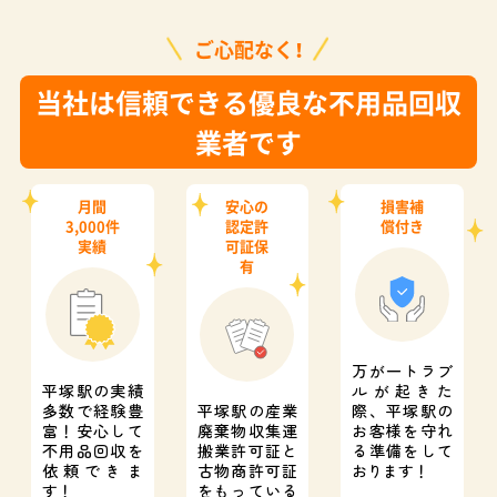
ご心配なく！
当社は信頼できる優良な不用品回収
業者です
月間
安心の
損害補
3,000件
認定許
償付き
実績
可証保
有
万が一トラブ
平塚駅の実績
ルが起きた
多数で経験豊
平塚駅の産業
際、
平塚駅の
富！
安心して
廃棄物収集運
お客様を守れ
不用品回収を
搬業許可証と
る準備をして
依頼できま
古物商許可証
おります！
す！
をもっている