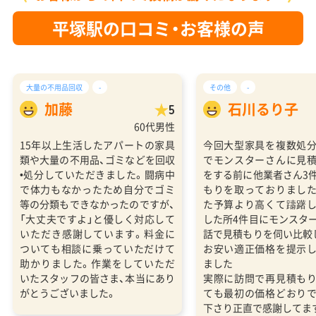
平塚駅の口コミ・お客様の声
大量の不用品回収
-
その他
-
加藤
石川るり子
5
60代男性
15年以上生活したアパートの家具
今回大型家具を複数処
類や大量の不用品、ゴミなどを回収
でモンスターさんに見
•処分していただきました。闘病中
をする前に他業者さん3
で体力もなかったため自分でゴミ
もりを取っておりまし
等の分類もできなかったのですが、
た予算より高くて躊躇
「大丈夫ですよ」と優しく対応して
した所4件目にモンスタ
いただき感謝しています。料金に
話で見積もりを伺い比較
ついても相談に乗っていただけて
お安い適正価格を提示
助かりました。作業をしていただ
ました
いたスタッフの皆さま、本当にあり
実際に訪問で再見積も
がとうございました。
ても最初の価格どおり
下さり正直で感謝してま