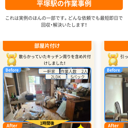
平塚駅の作業事例
これは実例のほんの一部です。どんな依頼でも最短即日で
回収・解決いたします！
部屋片付け
散らかっていたキッチン周りを含め片付
引
けしました！
Before
Before
一軒家
作業人数 2人
2LDK
Sパック
1時間後
After
After