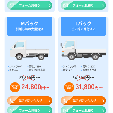
フォーム見積り
フォーム見積り
Mパック
Lパック
引越し時の大量処分
ご夫婦の片付けに
1.5tトラック
間取り：1DK
2tトラック平
間取り：2DK
目安：3㎥
大型の家具家電
目安：5㎥
家族の不用品
円〜
円〜
27,800
34,800
24,800
31,800
円〜
円〜
コミコミ
コミコミ
価格
価格
電話で問い合わせ
電話で問い合わせ
フォーム見積り
フォーム見積り