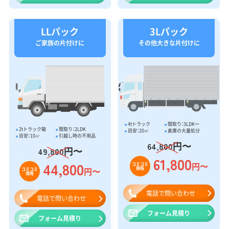
LLパック
3Lパック
ご家族の片付けに
その他大きな片付けに
4tトラック
間取り：3LDK〜
2tトラック箱
間取り：2LDK
目安：20㎥
倉庫の大量処分
目安：10㎥
引越し時の不用品
円〜
64,800
円〜
49,800
61,800
44,800
円〜
コミコミ
価格
円〜
コミコミ
価格
電話で問い合わせ
電話で問い合わせ
フォーム見積り
フォーム見積り