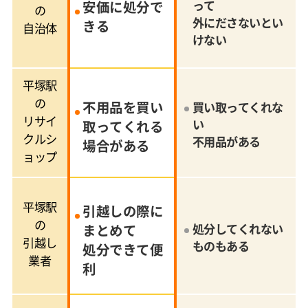
安価に処分で
って
の
外にださないとい
きる
自治体
けない
平塚駅
の
不用品を買い
買い取ってくれな
リサイ
い
取ってくれる
クルシ
不用品がある
場合がある
ョップ
平塚駅
引越しの際に
の
まとめて
処分してくれない
引越し
ものもある
処分できて便
業者
利