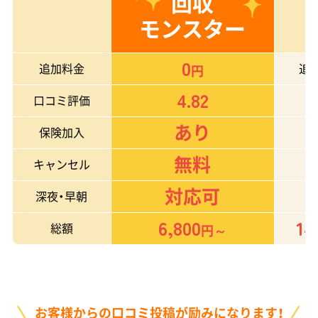
回収
モンスター
0
追加料金
追
円
4.82
口コミ評価
あり
保険加入
無料
キャンセル
対応可
深夜・早朝
6,800
14
総額
円～
お客様からの口コミ投稿が励みになります！