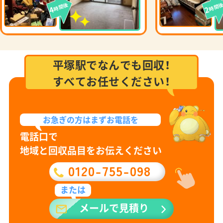
時間後
時間
4
2
平塚駅でなんでも回収！
すべてお任せください！
お急ぎの方は
まずお電話を
電話口で
地域と回収品目をお伝えください
0120-755-098
または
メールで見積り