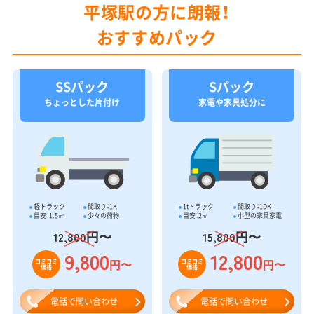
平塚駅の方に朗報！
おすすめパック
SSパック
Sパック
ちょっとした片付け
家電や家具処分に
軽トラック
間取り：1K
1tトラック
間取り：1DK
目安：1.5㎥
少々の荷物
目安：2㎥
小型の家具家電
円〜
円〜
12,800
15,800
9,800
12,800
円〜
円〜
コミコミ
コミコミ
価格
価格
電話で問い合わせ
電話で問い合わせ