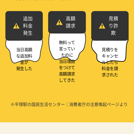
追加
高額
見積
料金
請求
り詐
発生
欺
無料って
言ってい
当日高額
見積りを
たのに
な追加料
キャンセ
当日理由
金が
ルしたら
をつけて
発生した
料金を請
高額請求
求された
してきた
※平塚駅の国民生活センター｜消費者庁の注意喚起ページより