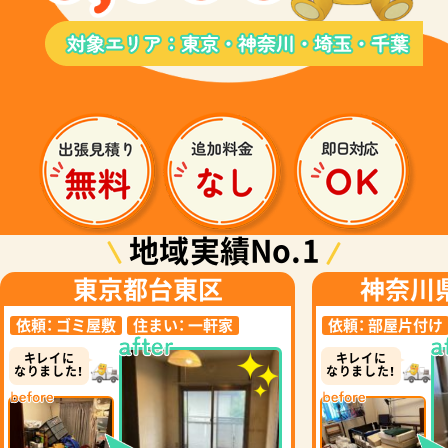
地域実績No.1
東京都台東区
神奈川
依頼：
ゴミ屋敷
住まい：
一軒家
依頼：
部屋片付け
キレイに
キレイに
なりました！
なりました！