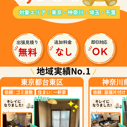
地域実績No.1
東京都台東区
神奈川
依頼：
ゴミ屋敷
住まい：
一軒家
依頼：
部屋片付け
キレイに
キレイに
なりました！
なりました！