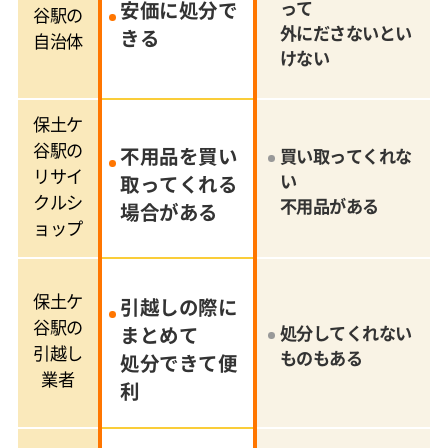
安価に処分で
って
谷駅の
外にださないとい
きる
自治体
けない
保土ケ
谷駅の
不用品を買い
買い取ってくれな
リサイ
い
取ってくれる
クルシ
不用品がある
場合がある
ョップ
保土ケ
引越しの際に
谷駅の
まとめて
処分してくれない
引越し
ものもある
処分できて便
業者
利