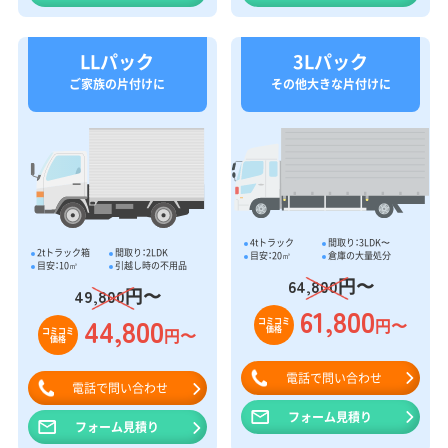
LLパック
3Lパック
ご家族の片付けに
その他大きな片付けに
4tトラック
間取り：3LDK〜
2tトラック箱
間取り：2LDK
目安：20㎥
倉庫の大量処分
目安：10㎥
引越し時の不用品
円〜
64,800
円〜
49,800
61,800
44,800
円〜
コミコミ
価格
円〜
コミコミ
価格
電話で問い合わせ
電話で問い合わせ
フォーム見積り
フォーム見積り