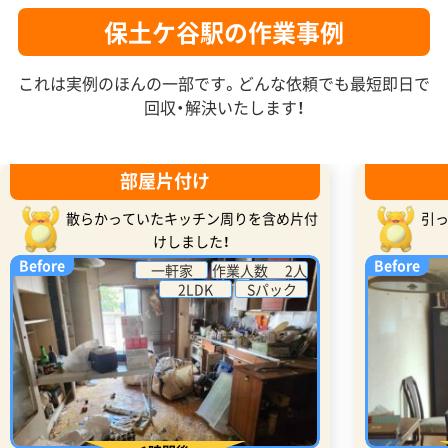
保土ケ谷駅の作業事例
これは実例のほんの一部です。どんな依頼でも最短即日で
回収・解決いたします！
部屋片付け
散らかっていたキッチン周りを含め片付
引
けしました！
Before
Before
一軒家
作業人数 2人
2LDK
Sパック