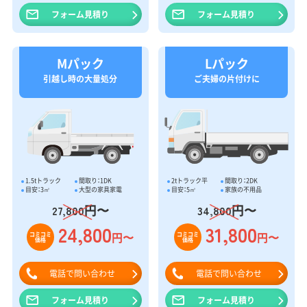
フォーム見積り
フォーム見積り
Mパック
Lパック
引越し時の大量処分
ご夫婦の片付けに
1.5tトラック
間取り：1DK
2tトラック平
間取り：2DK
目安：3㎥
大型の家具家電
目安：5㎥
家族の不用品
円〜
円〜
27,800
34,800
24,800
31,800
円〜
円〜
コミコミ
コミコミ
価格
価格
電話で問い合わせ
電話で問い合わせ
フォーム見積り
フォーム見積り