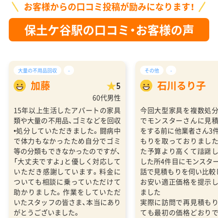
お客様からの口コミ投稿が励みになります！
保土ケ谷駅の口コミ・お客様の声
大量の不用品回収
-
その他
-
加藤
石川るり子
5
60代男性
15年以上生活したアパートの家具
今回大型家具を複数処
類や大量の不用品、ゴミなどを回収
でモンスターさんに見
•処分していただきました。闘病中
をする前に他業者さん3
で体力もなかったため自分でゴミ
もりを取っておりまし
等の分類もできなかったのですが、
た予算より高くて躊躇
「大丈夫ですよ」と優しく対応して
した所4件目にモンスタ
いただき感謝しています。料金に
話で見積もりを伺い比較
ついても相談に乗っていただけて
お安い適正価格を提示
助かりました。作業をしていただ
ました
いたスタッフの皆さま、本当にあり
実際に訪問で再見積も
がとうございました。
ても最初の価格どおり