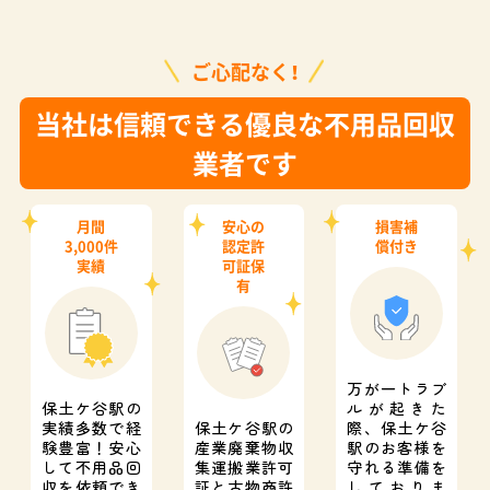
ご心配なく！
当社は信頼できる優良な不用品回収
業者です
月間
安心の
損害補
3,000件
認定許
償付き
実績
可証保
有
万が一トラブ
保土ケ谷駅の
ルが起きた
実績多数で経
保土ケ谷駅の
際、
保土ケ谷
験豊富！
安心
産業廃棄物収
駅のお客様を
して不用品回
集運搬業許可
守れる準備を
収を依頼でき
証と
古物商許
しておりま