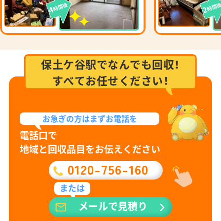
時間後
時間
4
2
保土ケ谷駅でなんでも回収！
すべてお任せください！
お急ぎの方は
まずお電話を
電話口で
地域と回収品目をお伝えください
0120-756-160
または
メールで見積り