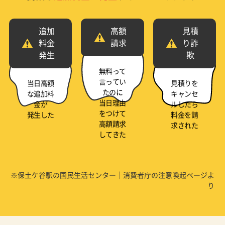
追加
高額
見積
料金
請求
り詐
発生
欺
無料って
言ってい
当日高額
見積りを
たのに
な追加料
キャンセ
当日理由
金が
ルしたら
をつけて
発生した
料金を請
高額請求
求された
してきた
※保土ケ谷駅の国民生活センター｜消費者庁の注意喚起ページよ
り