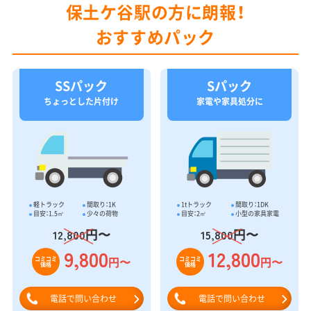
保土ケ谷駅の方に朗報！
おすすめパック
SSパック
Sパック
ちょっとした片付け
家電や家具処分に
軽トラック
間取り：1K
1tトラック
間取り：1DK
目安：1.5㎥
少々の荷物
目安：2㎥
小型の家具家電
円〜
円〜
12,800
15,800
9,800
12,800
円〜
円〜
コミコミ
コミコミ
価格
価格
電話で問い合わせ
電話で問い合わせ