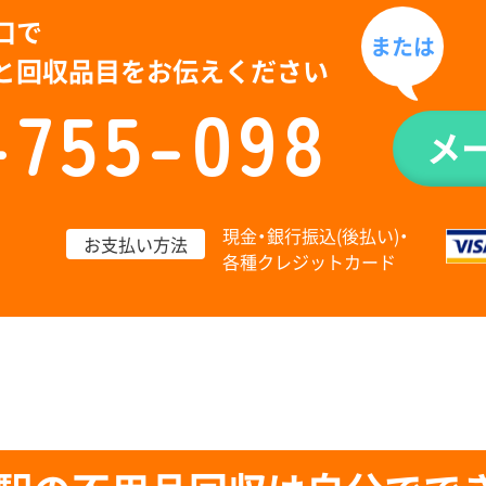
口で
または
と回収品目をお伝えください
-755-098
メ
現金・銀行振込(後払い)・
お支払い方法
各種クレジットカード