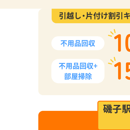
引越し・片付け割引
1
不用品回収
1
不用品回収+
部屋掃除
磯子