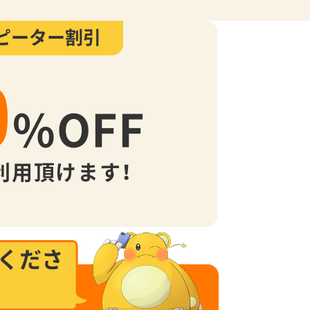
ピーター割引
0
%
OFF
利用頂けます！
くださ