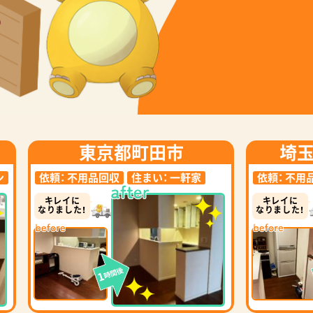
東京都町田市
埼
ン
依頼：
不用品回収
住まい：
一軒家
依頼：
不用
キレイに
キレイに
なりました！
なりました！
時間後
1