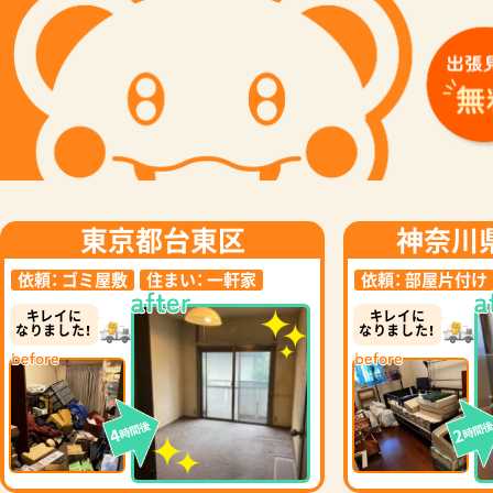
東京都台東区
神奈川
依頼：
ゴミ屋敷
住まい：
一軒家
依頼：
部屋片付け
キレイに
キレイに
なりました！
なりました！
時間後
時間
4
2