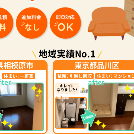
地域実績No.1
県相模原市
東京都品川区
住まい：
一軒家
依頼：
引越し回収
住まい：
マンショ
キレイに
なりました！
後
時間後
1