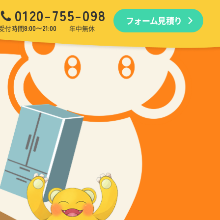
0120-755-098
フォーム見積り
品回収
生前・遺品整理
引越しゴミ回収
ゴミ屋敷
受付時間
8:00〜21:00
年中無休