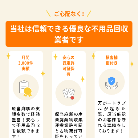
ご心配なく！
当社は信頼できる優良な不用品回収
業者です
月間
安心の
損害補
3,000件
認定許
償付き
実績
可証保
有
万が一トラブ
原当麻駅の実
ルが起きた
績多数で経験
原当麻駅の産
際、
原当麻駅
豊富！
安心し
業廃棄物収集
のお客様を守
て不用品回収
運搬業許可証
れる準備をし
を依頼できま
と
古物商許可
ております！
す！
証をもってい