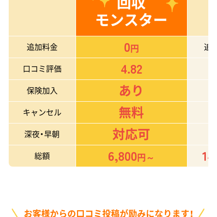
回収
モンスター
0
追加料金
追
円
4.82
口コミ評価
あり
保険加入
無料
キャンセル
対応可
深夜・早朝
6,800
14
総額
円～
お客様からの口コミ投稿が励みになります！