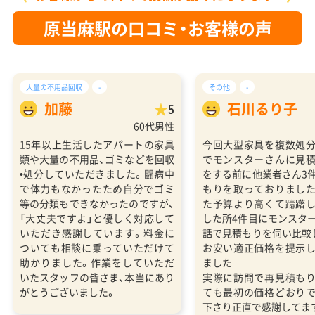
原当麻駅の口コミ・お客様の声
大量の不用品回収
-
その他
-
加藤
石川るり子
5
60代男性
15年以上生活したアパートの家具
今回大型家具を複数処
類や大量の不用品、ゴミなどを回収
でモンスターさんに見
•処分していただきました。闘病中
をする前に他業者さん3
で体力もなかったため自分でゴミ
もりを取っておりまし
等の分類もできなかったのですが、
た予算より高くて躊躇
「大丈夫ですよ」と優しく対応して
した所4件目にモンスタ
いただき感謝しています。料金に
話で見積もりを伺い比較
ついても相談に乗っていただけて
お安い適正価格を提示
助かりました。作業をしていただ
ました
いたスタッフの皆さま、本当にあり
実際に訪問で再見積も
がとうございました。
ても最初の価格どおり
下さり正直で感謝してま