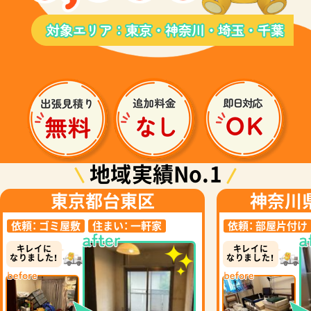
地域実績No.1
東京都台東区
神奈川
依頼：
ゴミ屋敷
住まい：
一軒家
依頼：
部屋片付け
キレイに
キレイに
なりました！
なりました！