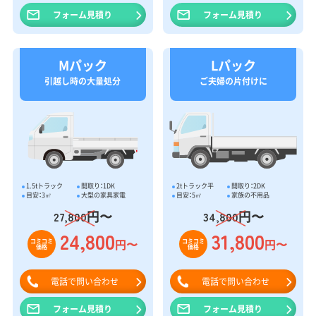
フォーム見積り
フォーム見積り
Mパック
Lパック
引越し時の大量処分
ご夫婦の片付けに
1.5tトラック
間取り：1DK
2tトラック平
間取り：2DK
目安：3㎥
大型の家具家電
目安：5㎥
家族の不用品
円〜
円〜
27,800
34,800
24,800
31,800
円〜
円〜
コミコミ
コミコミ
価格
価格
電話で問い合わせ
電話で問い合わせ
フォーム見積り
フォーム見積り