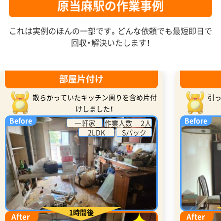
原当麻駅の作業事例
これは実例のほんの一部です。どんな依頼でも最短即日で
回収・解決いたします！
部屋片付け
散らかっていたキッチン周りを含め片付
引
けしました！
Before
Before
一軒家
作業人数 2人
2LDK
Sパック
1時間後
After
After