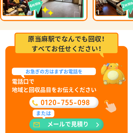
時間後
時間
4
2
原当麻駅でなんでも回収！
すべてお任せください！
お急ぎの方は
まずお電話を
電話口で
地域と回収品目をお伝えください
0120-755-098
または
メールで見積り