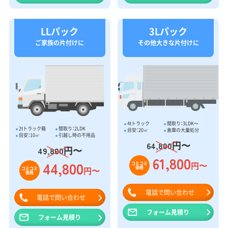
LLパック
3Lパック
ご家族の片付けに
その他大きな片付けに
4tトラック
間取り：3LDK〜
2tトラック箱
間取り：2LDK
目安：20㎥
倉庫の大量処分
目安：10㎥
引越し時の不用品
円〜
64,800
円〜
49,800
61,800
44,800
円〜
コミコミ
価格
円〜
コミコミ
価格
電話で問い合わせ
電話で問い合わせ
フォーム見積り
フォーム見積り