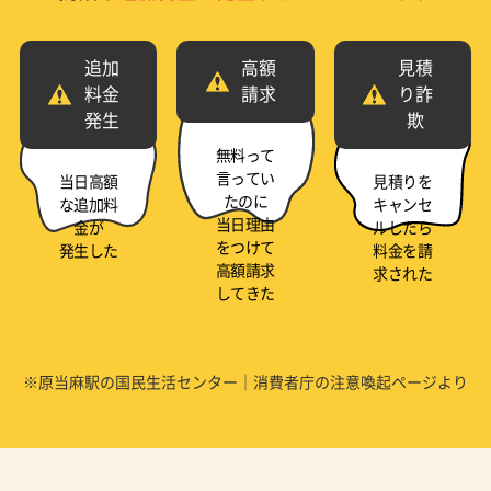
追加
高額
見積
料金
請求
り詐
発生
欺
無料って
言ってい
当日高額
見積りを
たのに
な追加料
キャンセ
当日理由
金が
ルしたら
をつけて
発生した
料金を請
高額請求
求された
してきた
※原当麻駅の国民生活センター｜消費者庁の注意喚起ページより