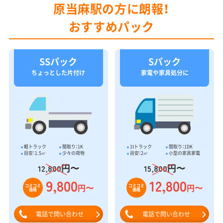
原当麻駅の方に朗報！
おすすめパック
SSパック
Sパック
ちょっとした片付け
家電や家具処分に
軽トラック
間取り：1K
1tトラック
間取り：1DK
目安：1.5㎥
少々の荷物
目安：2㎥
小型の家具家電
円〜
円〜
12,800
15,800
9,800
12,800
円〜
円〜
コミコミ
コミコミ
価格
価格
電話で問い合わせ
電話で問い合わせ