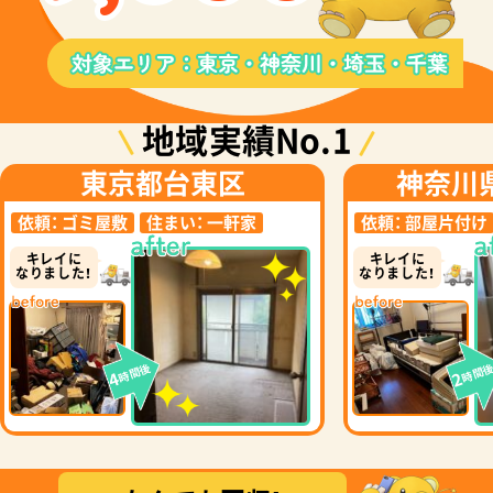
地域実績No.1
東京都台東区
神奈川
依頼：
ゴミ屋敷
住まい：
一軒家
依頼：
部屋片付け
キレイに
キレイに
なりました！
なりました！
時間後
時間
4
2