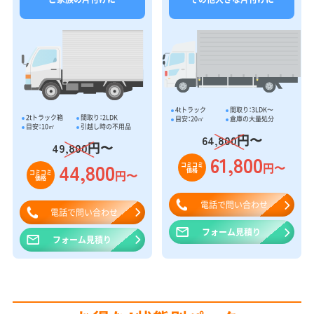
4tトラック
間取り：3LDK〜
2tトラック箱
間取り：2LDK
目安：20㎥
倉庫の大量処分
目安：10㎥
引越し時の不用品
円〜
64,800
円〜
49,800
61,800
44,800
円〜
コミコミ
価格
円〜
コミコミ
価格
電話で問い合わせ
電話で問い合わせ
フォーム見積り
フォーム見積り