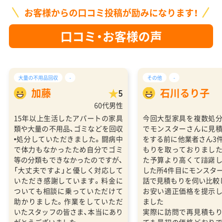
お客様からの口コミ投稿が励みになります！
口コミ・お客様の声
大量の不用品回収
-
その他
-
加藤
石川るり子
5
60代男性
15年以上生活したアパートの家具
今回大型家具を複数処
類や大量の不用品、ゴミなどを回収
でモンスターさんに見
•処分していただきました。闘病中
をする前に他業者さん3
で体力もなかったため自分でゴミ
もりを取っておりまし
等の分類もできなかったのですが、
た予算より高くて躊躇
「大丈夫ですよ」と優しく対応して
した所4件目にモンスタ
いただき感謝しています。料金に
話で見積もりを伺い比較
ついても相談に乗っていただけて
お安い適正価格を提示
助かりました。作業をしていただ
ました
いたスタッフの皆さま、本当にあり
実際に訪問で再見積も
がとうございました。
ても最初の価格どおり