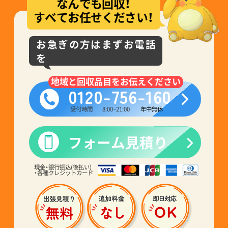
なんでも回収！
すべてお任せください！
お急ぎの方はまずお電話
を
地域と回収品目をお伝えください
0120-756-160
受付時間
8:00~21:00
年中無休
フォーム見積り
現金・銀行振込(後払い)
・各種クレジットカード