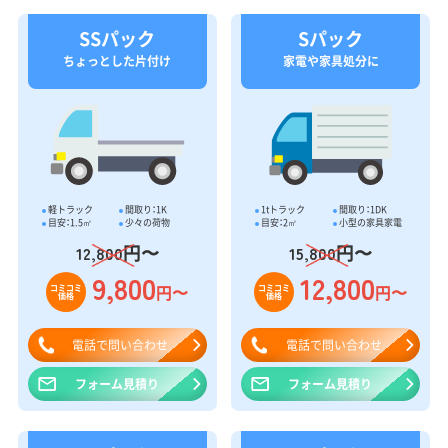
SSパック
Sパック
ちょっとした片付け
家電や家具処分に
軽トラック
間取り：1K
1tトラック
間取り：1DK
目安：1.5㎥
少々の荷物
目安：2㎥
小型の家具家電
円〜
円〜
12,800
15,800
9,800
12,800
円〜
円〜
コミコミ
コミコミ
価格
価格
電話で問い合わせ
電話で問い合わせ
フォーム見積り
フォーム見積り