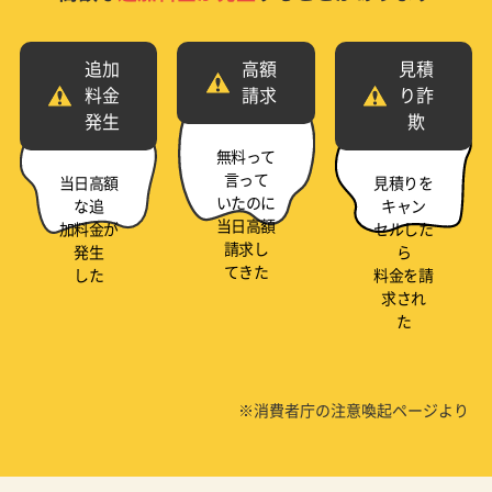
追加
高額
見積
料金
請求
り詐
発生
欺
無料って
言って
当日高額
見積りを
いたのに
な追
キャン
当日高額
加料金が
セルした
請求し
発生
ら
てきた
した
料金を請
求され
た
※消費者庁の注意喚起ページより