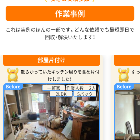
作業事例
これは実例のほんの一部です。どんな依頼でも最短即日で
回収・解決いたします！
部屋片付け
散らかっていたキッチン周りを含め片付
引
けしました！
Before
Before
一軒家
作業人数 2人
2LDK
Sパック