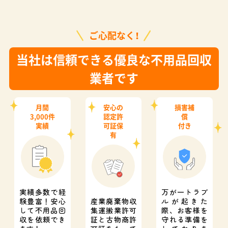
ご心配なく！
当社は信頼できる優良な不用品回収
業者です
月間
安心の
損害補
3,000件
認定許
償
実績
可証保
付き
有
実績多数で経
万が一トラブ
験豊富！
安心
産業廃棄物収
ルが起きた
して不用品回
集運搬業許可
際、
お客様を
収を依頼でき
証と
古物商許
守れる準備を