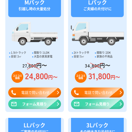
Mパック
Lパック
引越し時の大量処分
ご夫婦の片付けに
1.5tトラック
間取り：1LDK
2tトラック平
間取り：2DK
目安：3㎥
大型の家具家電
目安：5㎥
家族の不用品
円〜
円〜
27,800
34,800
24,800
31,800
円〜
円〜
コミコミ
コミコミ
価格
価格
電話で問い合わせ
電話で問い合わせ
フォーム見積り
フォーム見積り
LLパック
3Lパック
ご家族の片付けに
その他大きな片付けに