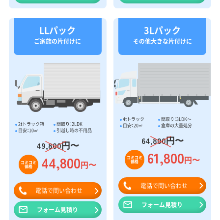
LLパック
3Lパック
ご家族の片付けに
その他大きな片付けに
4tトラック
間取り：3LDK〜
2tトラック箱
間取り：2LDK
目安：20㎥
倉庫の大量処分
目安：10㎥
引越し時の不用品
円〜
64,800
円〜
49,800
61,800
44,800
円〜
コミコミ
価格
円〜
コミコミ
価格
電話で問い合わせ
電話で問い合わせ
フォーム見積り
フォーム見積り