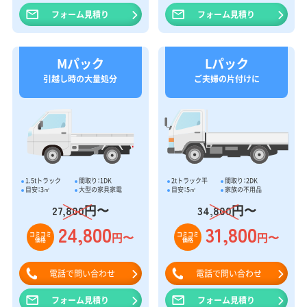
フォーム見積り
フォーム見積り
Mパック
Lパック
引越し時の大量処分
ご夫婦の片付けに
1.5tトラック
間取り：1DK
2tトラック平
間取り：2DK
目安：3㎥
大型の家具家電
目安：5㎥
家族の不用品
円〜
円〜
27,800
34,800
24,800
31,800
円〜
円〜
コミコミ
コミコミ
価格
価格
電話で問い合わせ
電話で問い合わせ
フォーム見積り
フォーム見積り