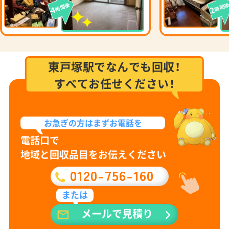
時間後
時間
4
2
東戸塚駅でなんでも回収！
すべてお任せください！
お急ぎの方は
まずお電話を
電話口で
地域と回収品目をお伝えください
0120-756-160
または
メールで見積り