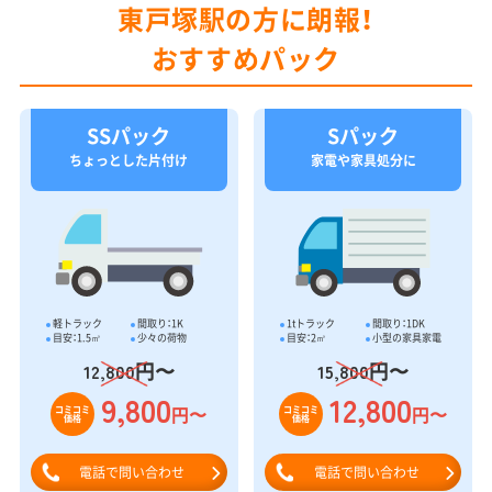
東戸塚駅の方に朗報！
おすすめパック
SSパック
Sパック
ちょっとした片付け
家電や家具処分に
軽トラック
間取り：1K
1tトラック
間取り：1DK
目安：1.5㎥
少々の荷物
目安：2㎥
小型の家具家電
円〜
円〜
12,800
15,800
9,800
12,800
円〜
円〜
コミコミ
コミコミ
価格
価格
電話で問い合わせ
電話で問い合わせ