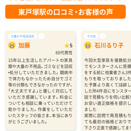
東戸塚駅の口コミ・お客様の声
大量の不用品回収
-
その他
-
加藤
石川るり子
5
60代男性
15年以上生活したアパートの家具
今回大型家具を複数処
類や大量の不用品、ゴミなどを回収
でモンスターさんに見
•処分していただきました。闘病中
をする前に他業者さん3
で体力もなかったため自分でゴミ
もりを取っておりまし
等の分類もできなかったのですが、
た予算より高くて躊躇
「大丈夫ですよ」と優しく対応して
した所4件目にモンスタ
いただき感謝しています。料金に
話で見積もりを伺い比較
ついても相談に乗っていただけて
お安い適正価格を提示
助かりました。作業をしていただ
ました
いたスタッフの皆さま、本当にあり
実際に訪問で再見積も
がとうございました。
ても最初の価格どおり
下さり正直で感謝してま