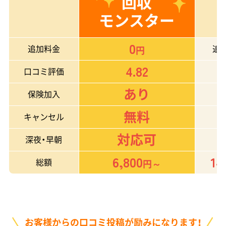
回収
モンスター
0
追加料金
追
円
4.82
口コミ評価
あり
保険加入
無料
キャンセル
対応可
深夜・早朝
6,800
14
総額
円～
お客様からの口コミ投稿が励みになります！