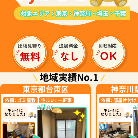
地域実績No.1
東京都台東区
神奈川
依頼：
ゴミ屋敷
住まい：
一軒家
依頼：
部屋片付け
キレイに
キレイに
なりました！
なりました！