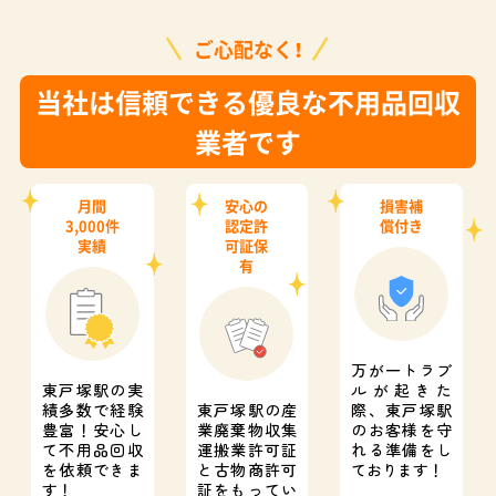
ご心配なく！
当社は信頼できる優良な不用品回収
業者です
月間
安心の
損害補
3,000件
認定許
償付き
実績
可証保
有
万が一トラブ
東戸塚駅の実
ルが起きた
績多数で経験
東戸塚駅の産
際、
東戸塚駅
豊富！
安心し
業廃棄物収集
のお客様を守
て不用品回収
運搬業許可証
れる準備をし
を依頼できま
と
古物商許可
ております！
す！
証をもってい