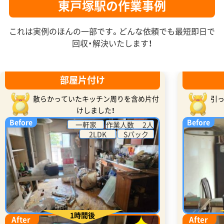
東戸塚駅の作業事例
これは実例のほんの一部です。どんな依頼でも最短即日で
回収・解決いたします！
部屋片付け
散らかっていたキッチン周りを含め片付
引
けしました！
Before
Before
一軒家
作業人数 2人
2LDK
Sパック
1時間後
After
After