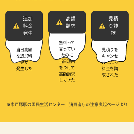
追加
高額
見積
料金
請求
り詐
発生
欺
無料って
言ってい
当日高額
見積りを
たのに
な追加料
キャンセ
当日理由
金が
ルしたら
をつけて
発生した
料金を請
高額請求
求された
してきた
※東戸塚駅の国民生活センター｜消費者庁の注意喚起ページより