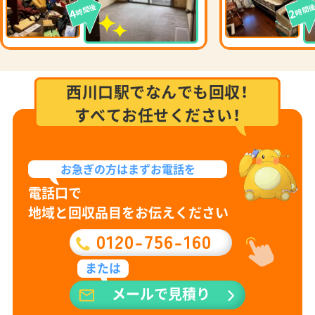
時間後
時間
4
2
西川口駅でなんでも回収！
すべてお任せください！
お急ぎの方は
まずお電話を
電話口で
地域と回収品目をお伝えください
0120-756-160
または
メールで見積り