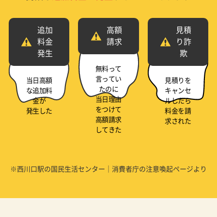
追加
高額
見積
料金
請求
り詐
発生
欺
無料って
言ってい
当日高額
見積りを
たのに
な追加料
キャンセ
当日理由
金が
ルしたら
をつけて
発生した
料金を請
高額請求
求された
してきた
※西川口駅の国民生活センター｜消費者庁の注意喚起ページより