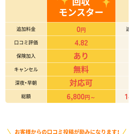
回収
モンスター
0
追加料金
追
円
4.82
口コミ評価
あり
保険加入
無料
キャンセル
対応可
深夜・早朝
6,800
14
総額
円～
お客様からの口コミ投稿が励みになります！