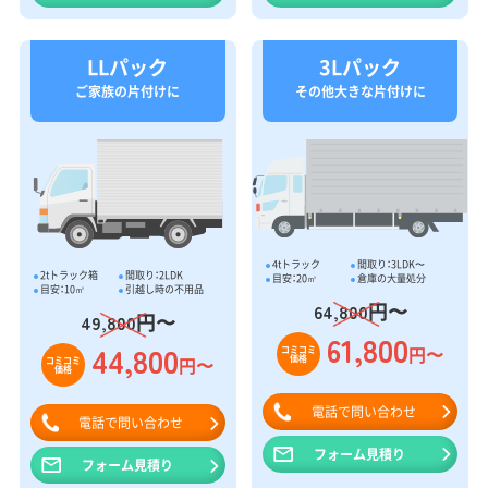
LLパック
3Lパック
ご家族の片付けに
その他大きな片付けに
4tトラック
間取り：3LDK〜
2tトラック箱
間取り：2LDK
目安：20㎥
倉庫の大量処分
目安：10㎥
引越し時の不用品
円〜
64,800
円〜
49,800
61,800
44,800
円〜
コミコミ
価格
円〜
コミコミ
価格
電話で問い合わせ
電話で問い合わせ
フォーム見積り
フォーム見積り