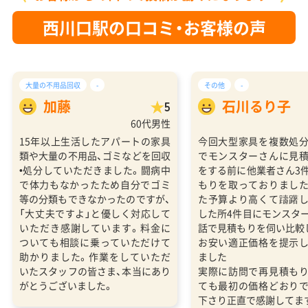
西川口駅の口コミ・お客様の声
大量の不用品回収
-
その他
-
加藤
石川るり子
5
60代男性
15年以上生活したアパートの家具
今回大型家具を複数処
類や大量の不用品、ゴミなどを回収
でモンスターさんに見
•処分していただきました。闘病中
をする前に他業者さん3
で体力もなかったため自分でゴミ
もりを取っておりまし
等の分類もできなかったのですが、
た予算より高くて躊躇
「大丈夫ですよ」と優しく対応して
した所4件目にモンスタ
いただき感謝しています。料金に
話で見積もりを伺い比較
ついても相談に乗っていただけて
お安い適正価格を提示
助かりました。作業をしていただ
ました
いたスタッフの皆さま、本当にあり
実際に訪問で再見積も
がとうございました。
ても最初の価格どおり
下さり正直で感謝してま