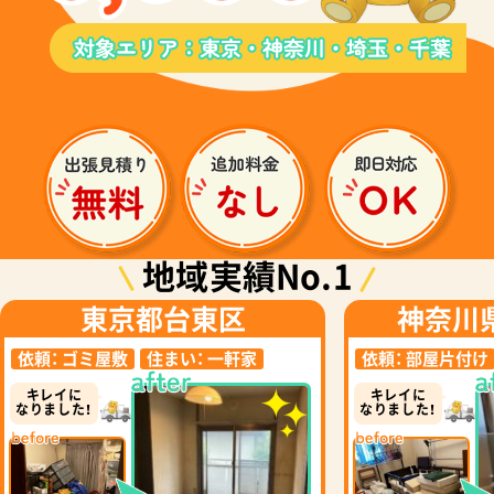
地域実績No.1
東京都台東区
神奈川
依頼：
ゴミ屋敷
住まい：
一軒家
依頼：
部屋片付け
キレイに
キレイに
なりました！
なりました！