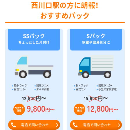
西川口駅の方に朗報！
おすすめパック
SSパック
Sパック
ちょっとした片付け
家電や家具処分に
軽トラック
間取り：1K
1tトラック
間取り：1DK
目安：1.5㎥
少々の荷物
目安：2㎥
小型の家具家電
円〜
円〜
12,800
15,800
9,800
12,800
円〜
円〜
コミコミ
コミコミ
価格
価格
電話で問い合わせ
電話で問い合わせ