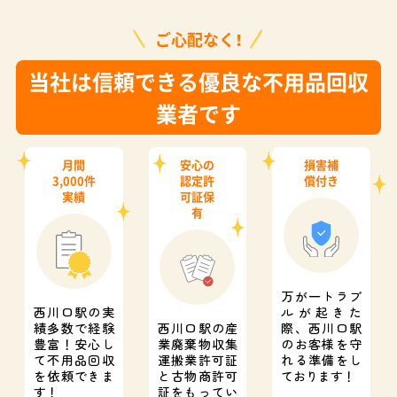
ご心配なく！
当社は信頼できる優良な不用品回収
業者です
月間
安心の
損害補
3,000件
認定許
償付き
実績
可証保
有
万が一トラブ
西川口駅の実
ルが起きた
績多数で経験
西川口駅の産
際、
西川口駅
豊富！
安心し
業廃棄物収集
のお客様を守
て不用品回収
運搬業許可証
れる準備をし
を依頼できま
と
古物商許可
ております！
す！
証をもってい