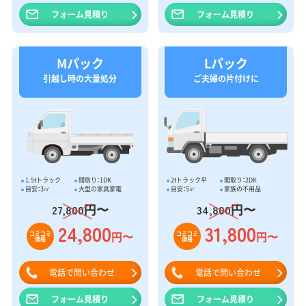
フォーム見積り
フォーム見積り
Mパック
Lパック
引越し時の大量処分
ご夫婦の片付けに
1.5tトラック
間取り：1DK
2tトラック平
間取り：2DK
目安：3㎥
大型の家具家電
目安：5㎥
家族の不用品
円〜
円〜
27,800
34,800
24,800
31,800
円〜
円〜
コミコミ
コミコミ
価格
価格
電話で問い合わせ
電話で問い合わせ
フォーム見積り
フォーム見積り