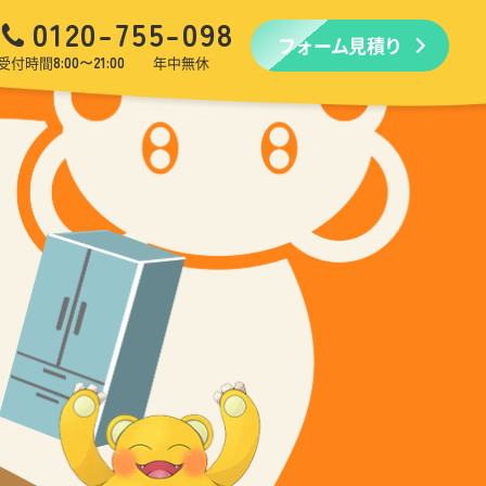
0120-755-098
フォーム見積り
品回収
生前・遺品整理
引越しゴミ回収
ゴミ屋敷
受付時間
8:00〜21:00
年中無休