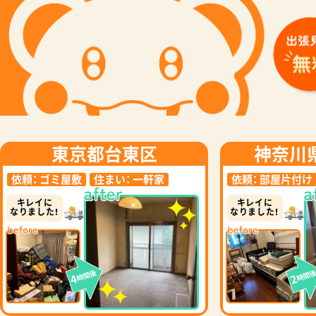
東京都台東区
神奈川
依頼：
ゴミ屋敷
住まい：
一軒家
依頼：
部屋片付け
キレイに
キレイに
なりました！
なりました！
時間後
時間
4
2