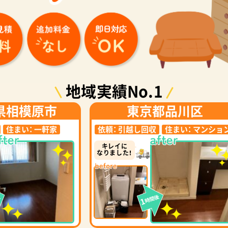
地域実績No.1
県相模原市
東京都品川区
住まい：
一軒家
依頼：
引越し回収
住まい：
マンショ
キレイに
なりました！
後
時間後
1