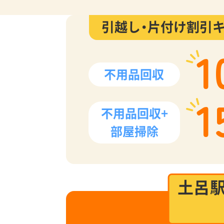
引越し・片付け割引
1
不用品回収
1
不用品回収+
部屋掃除
土呂