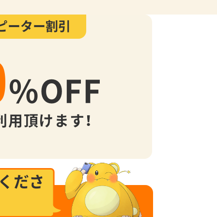
ピーター割引
0
%
OFF
利用頂けます！
くださ