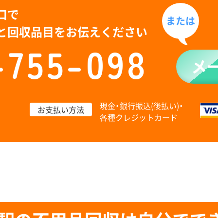
口で
または
と回収品目をお伝えください
-755-098
メ
現金・銀行振込(後払い)・
お支払い方法
各種クレジットカード