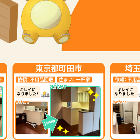
東京都町田市
埼
ン
依頼：
不用品回収
住まい：
一軒家
依頼：
不用
キレイに
キレイに
なりました！
なりました！
時間後
1