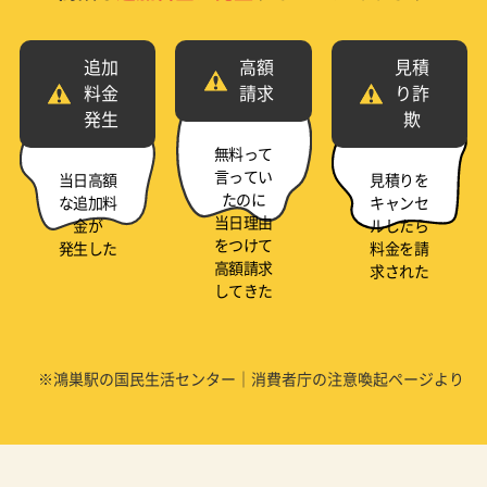
追加
高額
見積
料金
請求
り詐
発生
欺
無料って
言ってい
当日高額
見積りを
たのに
な追加料
キャンセ
当日理由
金が
ルしたら
をつけて
発生した
料金を請
高額請求
求された
してきた
※鴻巣駅の国民生活センター｜消費者庁の注意喚起ページより