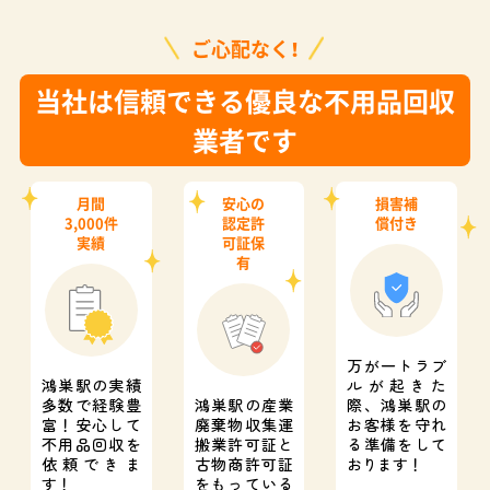
ご心配なく！
当社は信頼できる優良な不用品回収
業者です
月間
安心の
損害補
3,000件
認定許
償付き
実績
可証保
有
万が一トラブ
鴻巣駅の実績
ルが起きた
多数で経験豊
鴻巣駅の産業
際、
鴻巣駅の
富！
安心して
廃棄物収集運
お客様を守れ
不用品回収を
搬業許可証と
る準備をして
依頼できま
古物商許可証
おります！
す！
をもっている