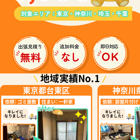
地域実績No.1
東京都台東区
神奈川
依頼：
ゴミ屋敷
住まい：
一軒家
依頼：
部屋片付け
キレイに
キレイに
なりました！
なりました！