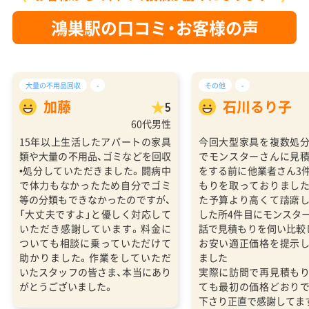
鴻巣駅の口コミ・お客様の声
大量の不用品回収
-
その他
-
加藤
石川るり子
5
60代男性
15年以上生活したアパートの家具
今回大型家具を複数処
類や大量の不用品、ゴミなどを回収
でモンスターさんに見
•処分していただきました。闘病中
をする前に他業者さん3
で体力もなかったため自分でゴミ
もりを取っておりまし
等の分類もできなかったのですが、
た予算より高くて躊躇
「大丈夫ですよ」と優しく対応して
した所4件目にモンスタ
いただき感謝しています。料金に
話で見積もりを伺い比較
ついても相談に乗っていただけて
お安い適正価格を提示
助かりました。作業をしていただ
ました
いたスタッフの皆さま、本当にあり
実際に訪問で再見積も
がとうございました。
ても最初の価格どおり
下さり正直で感謝してま