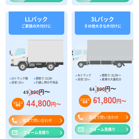
LLパック
3Lパック
ご家族の片付けに
その他大きな片付けに
4tトラック
間取り：3LDK〜
2tトラック箱
間取り：2LDK
目安：20㎥
倉庫の大量処分
目安：10㎥
引越し時の不用品
円〜
64,800
円〜
49,800
61,800
44,800
円〜
コミコミ
価格
円〜
コミコミ
価格
電話で問い合わせ
電話で問い合わせ
フォーム見積り
フォーム見積り