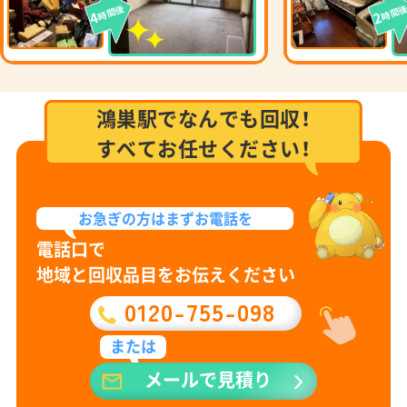
時間後
時間
4
2
鴻巣駅でなんでも回収！
すべてお任せください！
お急ぎの方は
まずお電話を
電話口で
地域と回収品目をお伝えください
0120-755-098
または
メールで見積り