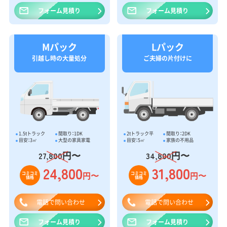
フォーム見積り
フォーム見積り
Mパック
Lパック
引越し時の大量処分
ご夫婦の片付けに
1.5tトラック
間取り：1DK
2tトラック平
間取り：2DK
目安：3㎥
大型の家具家電
目安：5㎥
家族の不用品
円〜
円〜
27,800
34,800
24,800
31,800
円〜
円〜
コミコミ
コミコミ
価格
価格
電話で問い合わせ
電話で問い合わせ
フォーム見積り
フォーム見積り