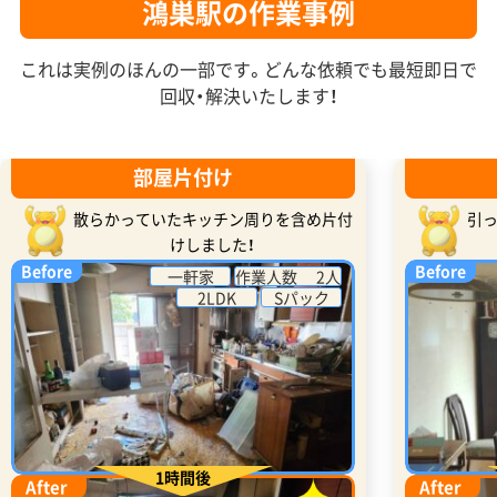
鴻巣駅の作業事例
これは実例のほんの一部です。どんな依頼でも最短即日で
回収・解決いたします！
部屋片付け
散らかっていたキッチン周りを含め片付
引
けしました！
Before
Before
一軒家
作業人数 2人
2LDK
Sパック
1時間後
After
After