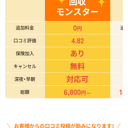
回収
モンスター
0
追加料金
追
円
4.82
口コミ評価
あり
保険加入
無料
キャンセル
対応可
深夜・早朝
6,800
14
総額
円～
お客様からの口コミ投稿が励みになります！