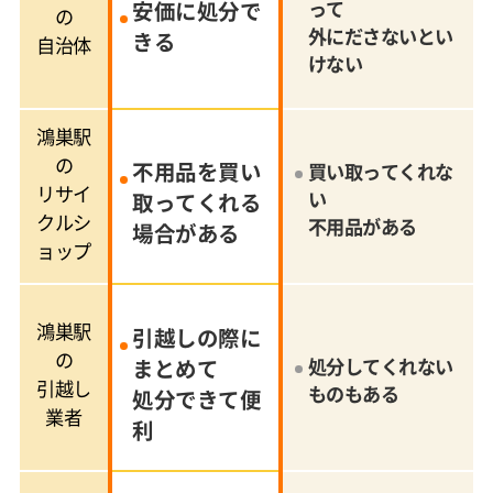
安価に処分で
って
の
外にださないとい
きる
自治体
けない
鴻巣駅
の
不用品を買い
買い取ってくれな
リサイ
い
取ってくれる
クルシ
不用品がある
場合がある
ョップ
鴻巣駅
引越しの際に
の
まとめて
処分してくれない
引越し
ものもある
処分できて便
業者
利