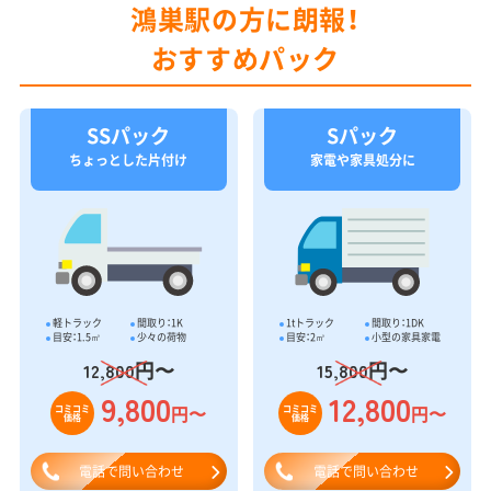
鴻巣駅の方に朗報！
おすすめパック
SSパック
Sパック
ちょっとした片付け
家電や家具処分に
軽トラック
間取り：1K
1tトラック
間取り：1DK
目安：1.5㎥
少々の荷物
目安：2㎥
小型の家具家電
円〜
円〜
12,800
15,800
9,800
12,800
円〜
円〜
コミコミ
コミコミ
価格
価格
電話で問い合わせ
電話で問い合わせ