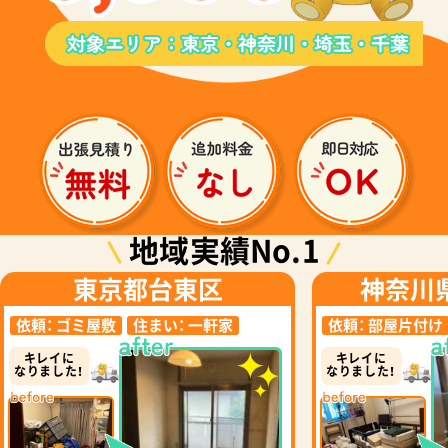
地域実績No.1
東京都台東区
神奈川
依頼：
ゴミ屋敷
住まい：
一軒家
依頼：
部屋片付け
キレイに
キレイに
なりました！
なりました！