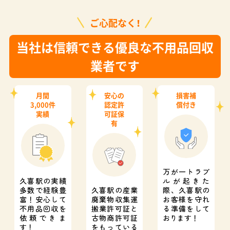
ご心配なく！
当社は信頼できる優良な不用品回収
業者です
月間
安心の
損害補
3,000件
認定許
償付き
実績
可証保
有
万が一トラブ
久喜駅の実績
ルが起きた
多数で経験豊
久喜駅の産業
際、
久喜駅の
富！
安心して
廃棄物収集運
お客様を守れ
不用品回収を
搬業許可証と
る準備をして
依頼できま
古物商許可証
おります！
す！
をもっている