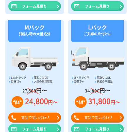
フォーム見積り
フォーム見積り
Mパック
Lパック
引越し時の大量処分
ご夫婦の片付けに
1.5tトラック
間取り：1DK
2tトラック平
間取り：2DK
目安：3㎥
大型の家具家電
目安：5㎥
家族の不用品
円〜
円〜
27,800
34,800
24,800
31,800
円〜
円〜
コミコミ
コミコミ
価格
価格
電話で問い合わせ
電話で問い合わせ
フォーム見積り
フォーム見積り