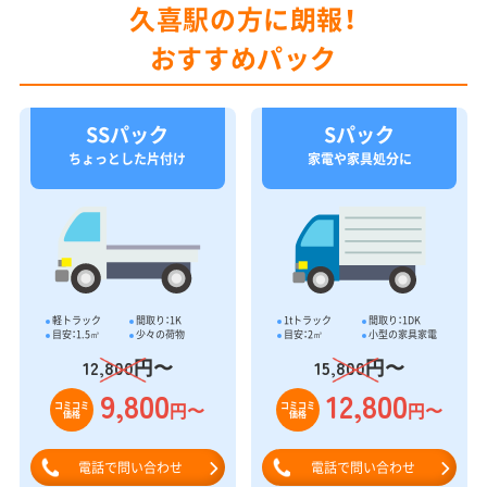
久喜駅の方に朗報！
おすすめパック
SSパック
Sパック
ちょっとした片付け
家電や家具処分に
軽トラック
間取り：1K
1tトラック
間取り：1DK
目安：1.5㎥
少々の荷物
目安：2㎥
小型の家具家電
円〜
円〜
12,800
15,800
9,800
12,800
円〜
円〜
コミコミ
コミコミ
価格
価格
電話で問い合わせ
電話で問い合わせ