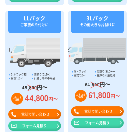
LLパック
3Lパック
ご家族の片付けに
その他大きな片付けに
4tトラック
間取り：3LDK〜
2tトラック箱
間取り：2LDK
目安：20㎥
倉庫の大量処分
目安：10㎥
引越し時の不用品
円〜
64,800
円〜
49,800
61,800
44,800
円〜
コミコミ
価格
円〜
コミコミ
価格
電話で問い合わせ
電話で問い合わせ
フォーム見積り
フォーム見積り