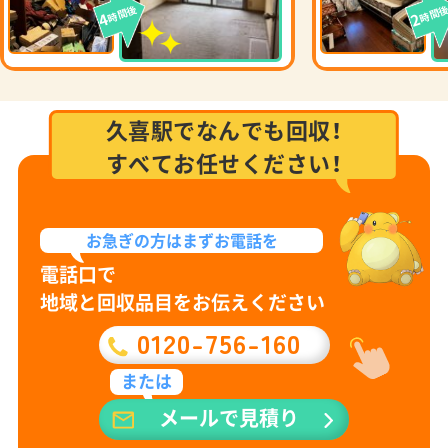
時間後
時間
4
2
久喜駅でなんでも回収！
すべてお任せください！
お急ぎの方は
まずお電話を
電話口で
地域と回収品目をお伝えください
0120-756-160
または
メールで見積り