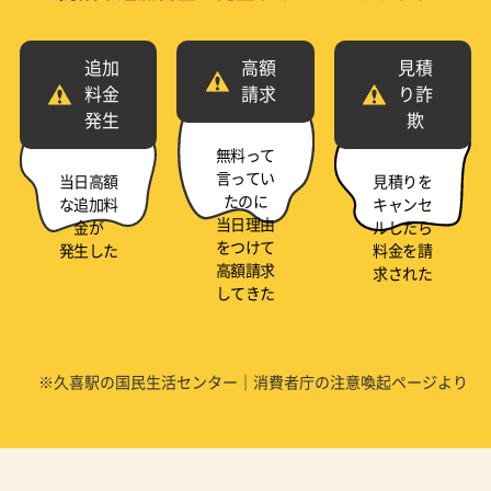
追加
高額
見積
料金
請求
り詐
発生
欺
無料って
言ってい
当日高額
見積りを
たのに
な追加料
キャンセ
当日理由
金が
ルしたら
をつけて
発生した
料金を請
高額請求
求された
してきた
※久喜駅の国民生活センター｜消費者庁の注意喚起ページより