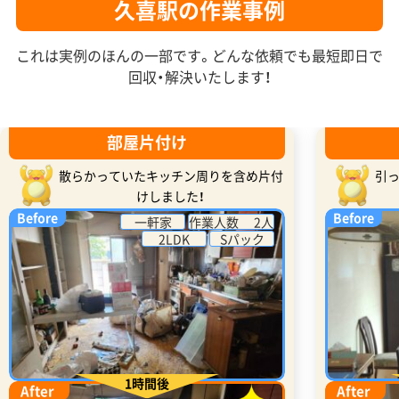
久喜駅の作業事例
これは実例のほんの一部です。どんな依頼でも最短即日で
回収・解決いたします！
部屋片付け
散らかっていたキッチン周りを含め片付
引
けしました！
Before
Before
一軒家
作業人数 2人
2LDK
Sパック
1時間後
After
After