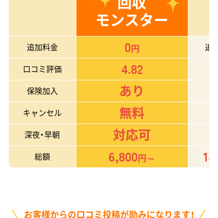
回収
モンスター
0
追加料金
追
円
4.82
口コミ評価
あり
保険加入
無料
キャンセル
対応可
深夜・早朝
6,800
14
総額
円～
お客様からの口コミ投稿が励みになります！