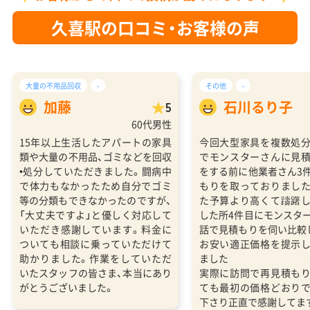
久喜駅の口コミ・お客様の声
大量の不用品回収
-
その他
-
加藤
石川るり子
5
60代男性
15年以上生活したアパートの家具
今回大型家具を複数処
類や大量の不用品、ゴミなどを回収
でモンスターさんに見
•処分していただきました。闘病中
をする前に他業者さん3
で体力もなかったため自分でゴミ
もりを取っておりまし
等の分類もできなかったのですが、
た予算より高くて躊躇
「大丈夫ですよ」と優しく対応して
した所4件目にモンスタ
いただき感謝しています。料金に
話で見積もりを伺い比較
ついても相談に乗っていただけて
お安い適正価格を提示
助かりました。作業をしていただ
ました
いたスタッフの皆さま、本当にあり
実際に訪問で再見積も
がとうございました。
ても最初の価格どおり
下さり正直で感謝してま