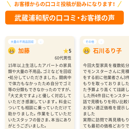
お客様からの口コミ投稿が励みになります！
武蔵浦和駅の口コミ・お客様の声
大量の不用品回収
-
その他
-
加藤
石川るり子
5
60代男性
15年以上生活したアパートの家具
今回大型家具を複数処
類や大量の不用品、ゴミなどを回収
でモンスターさんに見
•処分していただきました。闘病中
をする前に他業者さん3
で体力もなかったため自分でゴミ
もりを取っておりまし
等の分類もできなかったのですが、
た予算より高くて躊躇
「大丈夫ですよ」と優しく対応して
した所4件目にモンスタ
いただき感謝しています。料金に
話で見積もりを伺い比較
ついても相談に乗っていただけて
お安い適正価格を提示
助かりました。作業をしていただ
ました
いたスタッフの皆さま、本当にあり
実際に訪問で再見積も
がとうございました。
ても最初の価格どおり