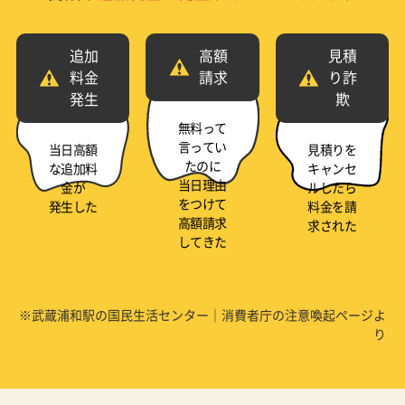
追加
高額
見積
料金
請求
り詐
発生
欺
無料って
言ってい
当日高額
見積りを
たのに
な追加料
キャンセ
当日理由
金が
ルしたら
をつけて
発生した
料金を請
高額請求
求された
してきた
※武蔵浦和駅の国民生活センター｜消費者庁の注意喚起ページよ
り