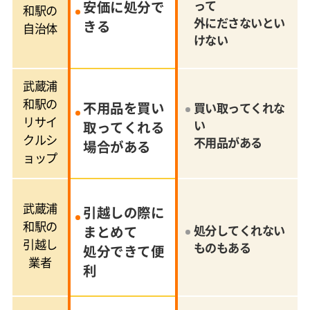
安価に処分で
って
和駅の
外にださないとい
きる
自治体
けない
武蔵浦
和駅の
不用品を買い
買い取ってくれな
リサイ
い
取ってくれる
クルシ
不用品がある
場合がある
ョップ
武蔵浦
引越しの際に
和駅の
まとめて
処分してくれない
引越し
ものもある
処分できて便
業者
利