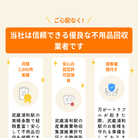
ご心配なく！
当社は信頼できる優良な不用品回収
業者です
月間
安心の
損害補
3,000件
認定許
償付き
実績
可証保
有
万が一トラブ
武蔵浦和駅の
ルが起きた
実績多数で経
武蔵浦和駅の
際、
武蔵浦和
験豊富！
安心
産業廃棄物収
駅のお客様を
して不用品回
集運搬業許可
守れる準備を
収を依頼でき
証と
古物商許
しておりま