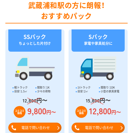
武蔵浦和駅の方に朗報！
おすすめパック
SSパック
Sパック
ちょっとした片付け
家電や家具処分に
軽トラック
間取り：1K
1tトラック
間取り：1DK
目安：1.5㎥
少々の荷物
目安：2㎥
小型の家具家電
円〜
円〜
12,800
15,800
9,800
12,800
円〜
円〜
コミコミ
コミコミ
価格
価格
電話で問い合わせ
電話で問い合わせ