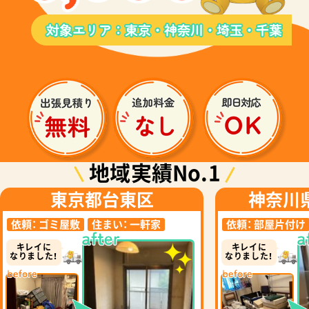
地域実績No.1
東京都台東区
神奈川
依頼：
ゴミ屋敷
住まい：
一軒家
依頼：
部屋片付け
キレイに
キレイに
なりました！
なりました！