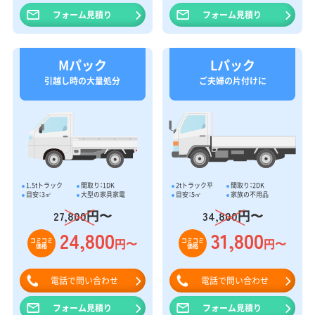
フォーム見積り
フォーム見積り
Mパック
Lパック
引越し時の大量処分
ご夫婦の片付けに
1.5tトラック
間取り：1DK
2tトラック平
間取り：2DK
目安：3㎥
大型の家具家電
目安：5㎥
家族の不用品
円〜
円〜
27,800
34,800
24,800
31,800
円〜
円〜
コミコミ
コミコミ
価格
価格
電話で問い合わせ
電話で問い合わせ
フォーム見積り
フォーム見積り