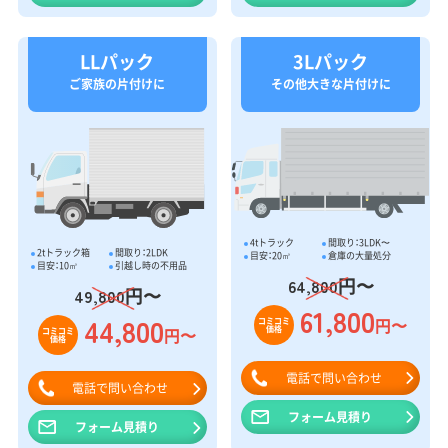
LLパック
3Lパック
ご家族の片付けに
その他大きな片付けに
4tトラック
間取り：3LDK〜
2tトラック箱
間取り：2LDK
目安：20㎥
倉庫の大量処分
目安：10㎥
引越し時の不用品
円〜
64,800
円〜
49,800
61,800
44,800
円〜
コミコミ
価格
円〜
コミコミ
価格
電話で問い合わせ
電話で問い合わせ
フォーム見積り
フォーム見積り