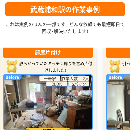
武蔵浦和駅の作業事例
これは実例のほんの一部です。どんな依頼でも最短即日で
回収・解決いたします！
部屋片付け
散らかっていたキッチン周りを含め片付
引
けしました！
Before
Before
一軒家
作業人数 2人
2LDK
Sパック