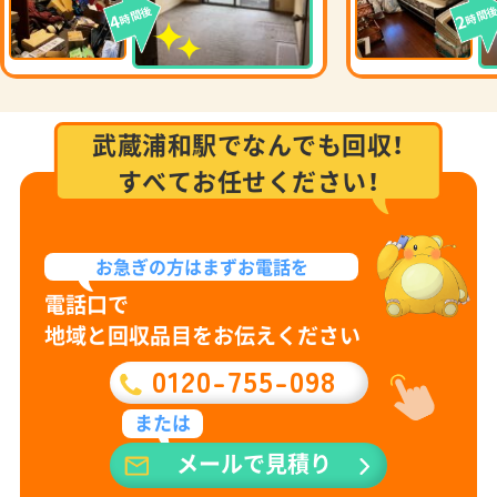
時間後
時間
4
2
武蔵浦和駅でなんでも回収！
すべてお任せください！
お急ぎの方は
まずお電話を
電話口で
地域と回収品目をお伝えください
0120-755-098
または
メールで見積り