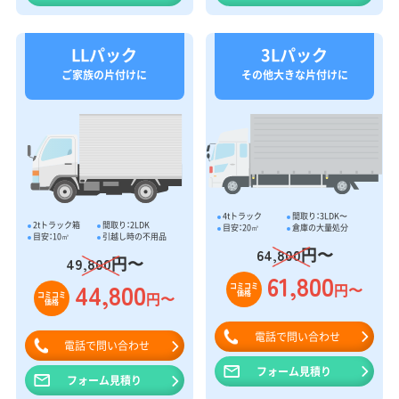
LLパック
3Lパック
ご家族の片付けに
その他大きな片付けに
4tトラック
間取り：3LDK〜
2tトラック箱
間取り：2LDK
目安：20㎥
倉庫の大量処分
目安：10㎥
引越し時の不用品
円〜
64,800
円〜
49,800
61,800
44,800
円〜
コミコミ
価格
円〜
コミコミ
価格
電話で問い合わせ
電話で問い合わせ
フォーム見積り
フォーム見積り