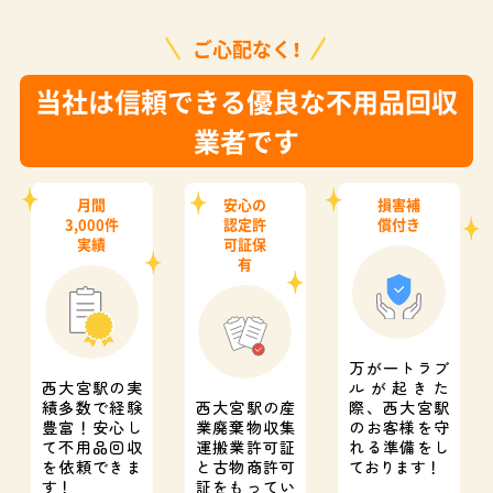
ご心配なく！
当社は信頼できる優良な不用品回収
業者です
月間
安心の
損害補
3,000件
認定許
償付き
実績
可証保
有
万が一トラブ
西大宮駅の実
ルが起きた
績多数で経験
西大宮駅の産
際、
西大宮駅
豊富！
安心し
業廃棄物収集
のお客様を守
て不用品回収
運搬業許可証
れる準備をし
を依頼できま
と
古物商許可
ております！
す！
証をもってい