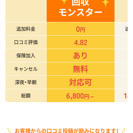
回収
モンスター
0
追加料金
追
円
4.82
口コミ評価
あり
保険加入
無料
キャンセル
対応可
深夜・早朝
6,800
14
総額
円～
お客様からの口コミ投稿が励みになります！