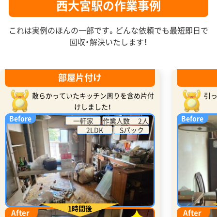
西大宮駅の作業事例
これは実例のほんの一部です。どんな依頼でも最短即日で
回収・解決いたします！
部屋片付け
散らかっていたキッチン周りを含め片付
引
けしました！
Before
Before
一軒家
作業人数 2人
2LDK
Sパック
1時間後
After
After