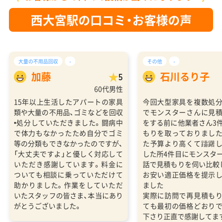
西大宮駅の口コミ・お客様の声
大量の不用品回収
-
その他
-
加藤
石川るり子
5
60代男性
15年以上生活したアパートの家具
今回大型家具を複数処
類や大量の不用品、ゴミなどを回収
でモンスターさんに見
•処分していただきました。闘病中
をする前に他業者さん3
で体力もなかったため自分でゴミ
もりを取っておりまし
等の分類もできなかったのですが、
た予算より高くて躊躇
「大丈夫ですよ」と優しく対応して
した所4件目にモンスタ
いただき感謝しています。料金に
話で見積もりを伺い比較
ついても相談に乗っていただけて
お安い適正価格を提示
助かりました。作業をしていただ
ました
いたスタッフの皆さま、本当にあり
実際に訪問で再見積も
がとうございました。
ても最初の価格どおり
下さり正直で感謝してま