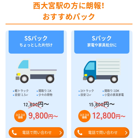
西大宮駅の方に朗報！
おすすめパック
SSパック
Sパック
ちょっとした片付け
家電や家具処分に
軽トラック
間取り：1K
1tトラック
間取り：1DK
目安：1.5㎥
少々の荷物
目安：2㎥
小型の家具家電
円〜
円〜
12,800
15,800
9,800
12,800
円〜
円〜
コミコミ
コミコミ
価格
価格
電話で問い合わせ
電話で問い合わせ