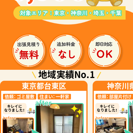
地域実績No.1
東京都台東区
神奈川
依頼：
ゴミ屋敷
住まい：
一軒家
依頼：
部屋片付け
キレイに
キレイに
なりました！
なりました！