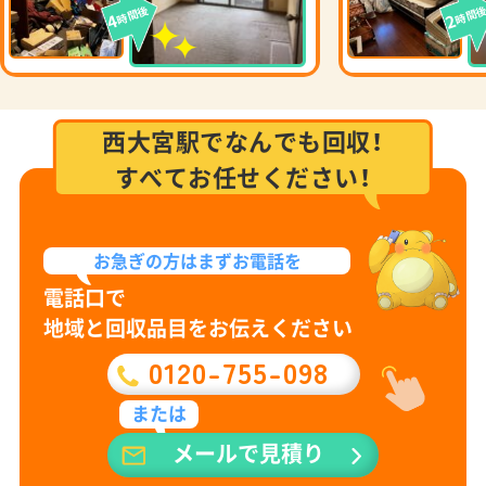
時間後
時間
4
2
西大宮駅でなんでも回収！
すべてお任せください！
お急ぎの方は
まずお電話を
電話口で
地域と回収品目をお伝えください
0120-755-098
または
メールで見積り