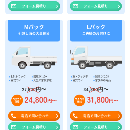
フォーム見積り
フォーム見積り
Mパック
Lパック
引越し時の大量処分
ご夫婦の片付けに
1.5tトラック
間取り：1DK
2tトラック平
間取り：2DK
目安：3㎥
大型の家具家電
目安：5㎥
家族の不用品
円〜
円〜
27,800
34,800
24,800
31,800
円〜
円〜
コミコミ
コミコミ
価格
価格
電話で問い合わせ
電話で問い合わせ
フォーム見積り
フォーム見積り