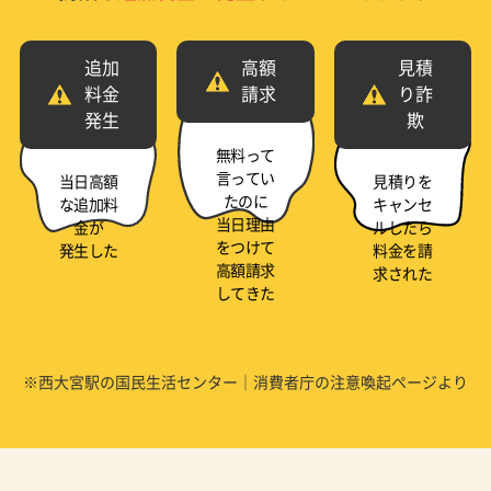
追加
高額
見積
料金
請求
り詐
発生
欺
無料って
言ってい
当日高額
見積りを
たのに
な追加料
キャンセ
当日理由
金が
ルしたら
をつけて
発生した
料金を請
高額請求
求された
してきた
※西大宮駅の国民生活センター｜消費者庁の注意喚起ページより