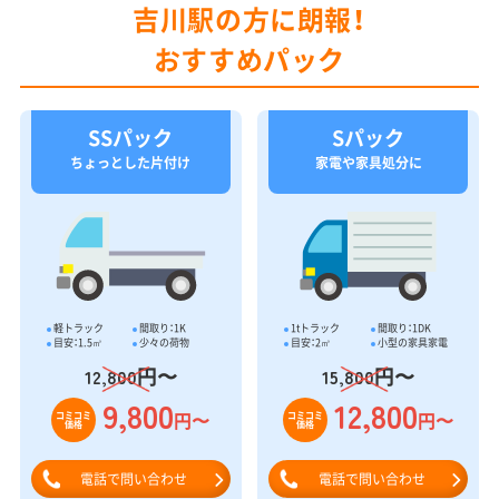
吉川駅の方に朗報！
おすすめパック
SSパック
Sパック
ちょっとした片付け
家電や家具処分に
軽トラック
間取り：1K
1tトラック
間取り：1DK
目安：1.5㎥
少々の荷物
目安：2㎥
小型の家具家電
円〜
円〜
12,800
15,800
9,800
12,800
円〜
円〜
コミコミ
コミコミ
価格
価格
電話で問い合わせ
電話で問い合わせ