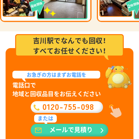
時間後
時間
4
2
吉川駅でなんでも回収！
すべてお任せください！
お急ぎの方は
まずお電話を
電話口で
地域と回収品目をお伝えください
0120-755-098
または
メールで見積り