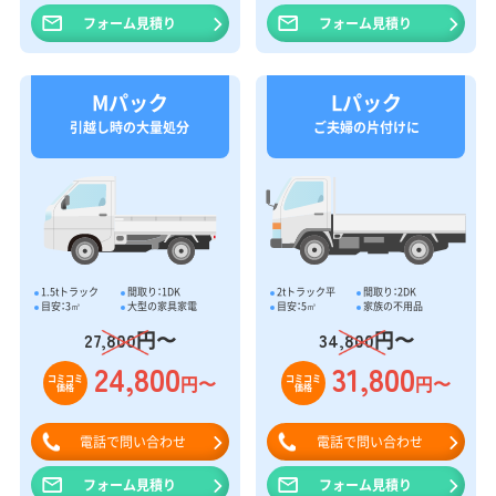
フォーム見積り
フォーム見積り
Mパック
Lパック
引越し時の大量処分
ご夫婦の片付けに
1.5tトラック
間取り：1DK
2tトラック平
間取り：2DK
目安：3㎥
大型の家具家電
目安：5㎥
家族の不用品
円〜
円〜
27,800
34,800
24,800
31,800
円〜
円〜
コミコミ
コミコミ
価格
価格
電話で問い合わせ
電話で問い合わせ
フォーム見積り
フォーム見積り