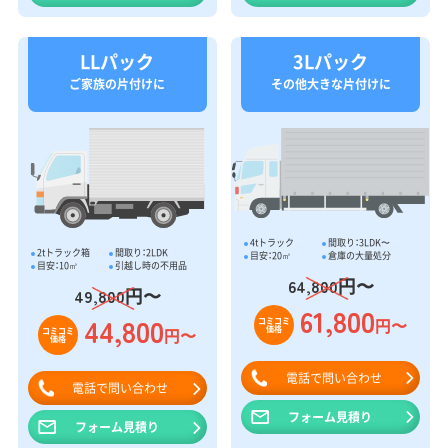
LLパック
3Lパック
ご家族の片付けに
その他大きな片付けに
4tトラック
間取り：3LDK〜
2tトラック箱
間取り：2LDK
目安：20㎥
倉庫の大量処分
目安：10㎥
引越し時の不用品
円〜
64,800
円〜
49,800
61,800
44,800
円〜
コミコミ
価格
円〜
コミコミ
価格
電話で問い合わせ
電話で問い合わせ
フォーム見積り
フォーム見積り