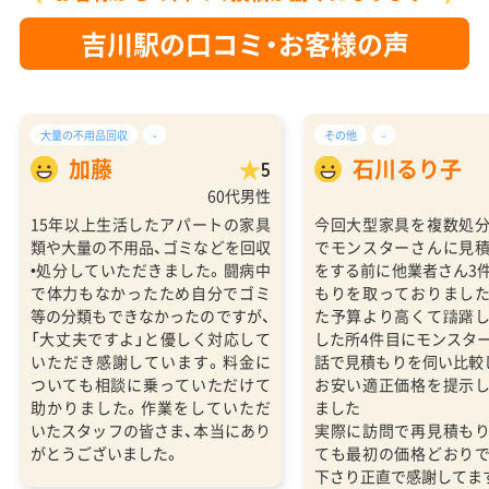
吉川駅の口コミ・お客様の声
大量の不用品回収
-
その他
-
加藤
石川るり子
5
60代男性
15年以上生活したアパートの家具
今回大型家具を複数処
類や大量の不用品、ゴミなどを回収
でモンスターさんに見
•処分していただきました。闘病中
をする前に他業者さん3
で体力もなかったため自分でゴミ
もりを取っておりまし
等の分類もできなかったのですが、
た予算より高くて躊躇
「大丈夫ですよ」と優しく対応して
した所4件目にモンスタ
いただき感謝しています。料金に
話で見積もりを伺い比較
ついても相談に乗っていただけて
お安い適正価格を提示
助かりました。作業をしていただ
ました
いたスタッフの皆さま、本当にあり
実際に訪問で再見積も
がとうございました。
ても最初の価格どおり
下さり正直で感謝してま