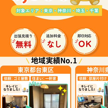
地域実績No.1
東京都台東区
神奈川
依頼：
ゴミ屋敷
住まい：
一軒家
依頼：
部屋片付け
キレイに
キレイに
なりました！
なりました！