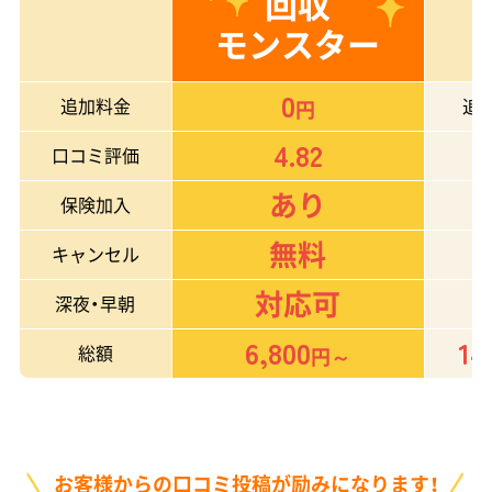
回収
モンスター
0
追加料金
追
円
4.82
口コミ評価
あり
保険加入
無料
キャンセル
対応可
深夜・早朝
6,800
14
総額
円～
お客様からの口コミ投稿が励みになります！