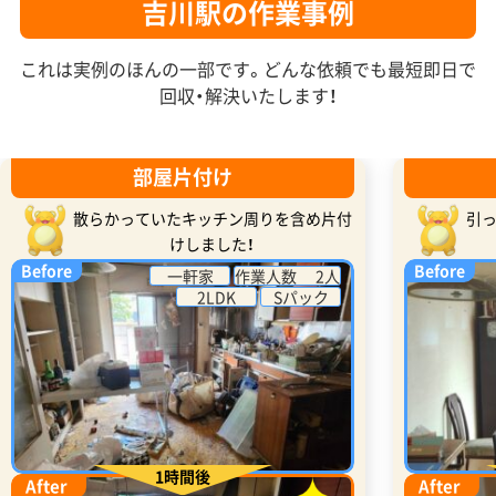
吉川駅の作業事例
これは実例のほんの一部です。どんな依頼でも最短即日で
回収・解決いたします！
部屋片付け
散らかっていたキッチン周りを含め片付
引
けしました！
Before
Before
一軒家
作業人数 2人
2LDK
Sパック
1時間後
After
After