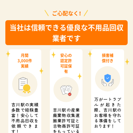
ご心配なく！
当社は信頼できる優良な不用品回収
業者です
月間
安心の
損害補
3,000件
認定許
償付き
実績
可証保
有
万が一トラブ
吉川駅の実績
ルが起きた
多数で経験豊
吉川駅の産業
際、
吉川駅の
富！
安心して
廃棄物収集運
お客様を守れ
不用品回収を
搬業許可証と
る準備をして
依頼できま
古物商許可証
おります！
す！
をもっている