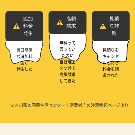
追加
高額
見積
料金
請求
り詐
発生
欺
無料って
言ってい
当日高額
見積りを
たのに
な追加料
キャンセ
当日理由
金が
ルしたら
をつけて
発生した
料金を請
高額請求
求された
してきた
※吉川駅の国民生活センター｜消費者庁の注意喚起ページより