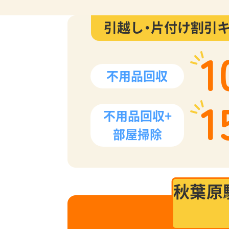
引越し・片付け割引
1
不用品回収
1
不用品回収+
部屋掃除
秋葉原