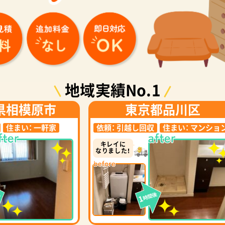
地域実績No.1
県相模原市
東京都品川区
住まい：
一軒家
依頼：
引越し回収
住まい：
マンショ
キレイに
なりました！
後
時間後
1