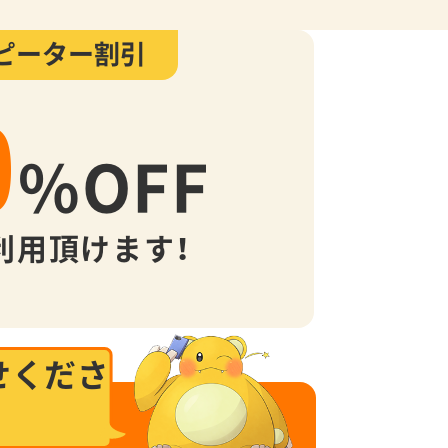
ピーター割引
0
%
OFF
利用頂けます！
せくださ