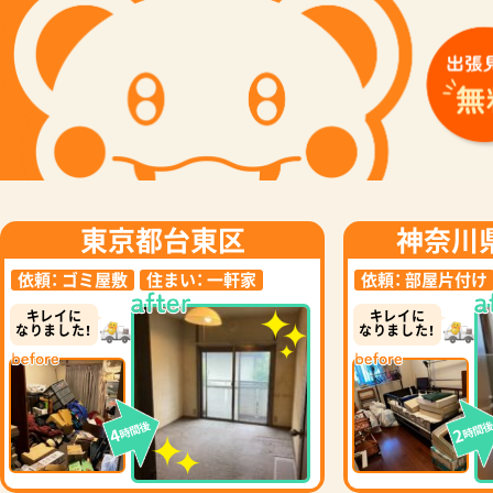
東京都台東区
神奈川
依頼：
ゴミ屋敷
住まい：
一軒家
依頼：
部屋片付け
キレイに
キレイに
なりました！
なりました！
時間後
時間
4
2