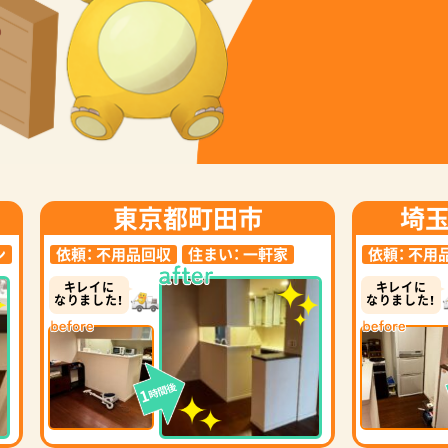
東京都町田市
埼
ン
依頼：
不用品回収
住まい：
一軒家
依頼：
不用
キレイに
キレイに
なりました！
なりました！
時間後
1