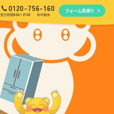
0120-756-160
フォーム見積り
品回収
生前・遺品整理
引越しゴミ回収
ゴミ屋敷
受付時間
8:00〜21:00
年中無休