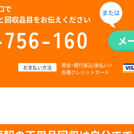
口で
または
と回収品目をお伝えください
-756-160
メ
現金・銀行振込(後払い)・
お支払い方法
各種クレジットカード