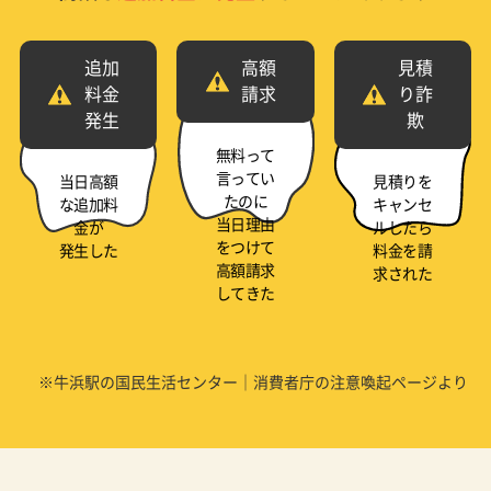
追加
高額
見積
料金
請求
り詐
発生
欺
無料って
言ってい
当日高額
見積りを
たのに
な追加料
キャンセ
当日理由
金が
ルしたら
をつけて
発生した
料金を請
高額請求
求された
してきた
※牛浜駅の国民生活センター｜消費者庁の注意喚起ページより