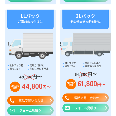
LLパック
3Lパック
ご家族の片付けに
その他大きな片付けに
4tトラック
間取り：3LDK〜
2tトラック箱
間取り：2LDK
目安：20㎥
倉庫の大量処分
目安：10㎥
引越し時の不用品
円〜
64,800
円〜
49,800
61,800
44,800
円〜
コミコミ
価格
円〜
コミコミ
価格
電話で問い合わせ
電話で問い合わせ
フォーム見積り
フォーム見積り