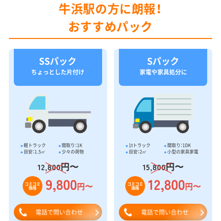
牛浜駅の方に朗報！
おすすめパック
SSパック
Sパック
ちょっとした片付け
家電や家具処分に
軽トラック
間取り：1K
1tトラック
間取り：1DK
目安：1.5㎥
少々の荷物
目安：2㎥
小型の家具家電
円〜
円〜
12,800
15,800
9,800
12,800
円〜
円〜
コミコミ
コミコミ
価格
価格
電話で問い合わせ
電話で問い合わせ