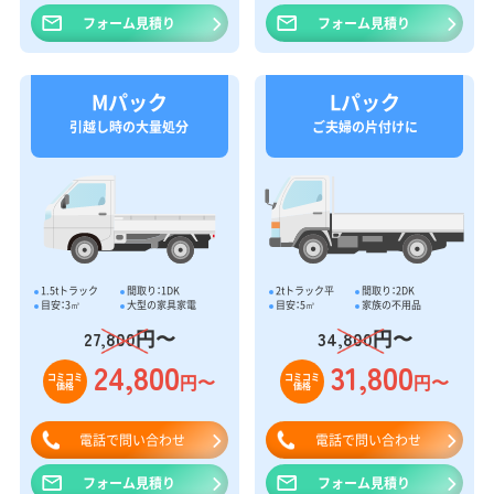
フォーム見積り
フォーム見積り
Mパック
Lパック
引越し時の大量処分
ご夫婦の片付けに
1.5tトラック
間取り：1DK
2tトラック平
間取り：2DK
目安：3㎥
大型の家具家電
目安：5㎥
家族の不用品
円〜
円〜
27,800
34,800
24,800
31,800
円〜
円〜
コミコミ
コミコミ
価格
価格
電話で問い合わせ
電話で問い合わせ
フォーム見積り
フォーム見積り