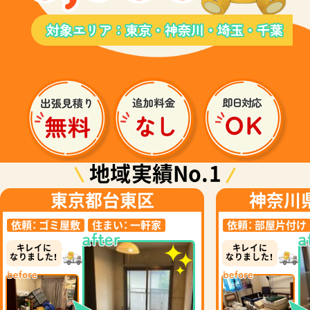
地域実績No.1
東京都台東区
神奈川
依頼：
ゴミ屋敷
住まい：
一軒家
依頼：
部屋片付け
キレイに
キレイに
なりました！
なりました！