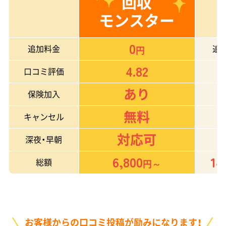
回収
モンスター
0
追加料金
追
円
4.82
口コミ評価
あり
保険加入
無料
キャンセル
対応可
深夜・早朝
6,800
14
総額
円～
お客様からの口コミ投稿が励みになります！