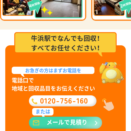
時間後
時間
4
2
牛浜駅でなんでも回収！
すべてお任せください！
お急ぎの方は
まずお電話を
電話口で
地域と回収品目をお伝えください
0120-756-160
または
メールで見積り