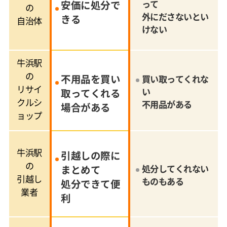
安価に処分で
って
の
外にださないとい
きる
自治体
けない
牛浜駅
の
不用品を買い
買い取ってくれな
リサイ
い
取ってくれる
クルシ
不用品がある
場合がある
ョップ
牛浜駅
引越しの際に
の
まとめて
処分してくれない
引越し
ものもある
処分できて便
業者
利