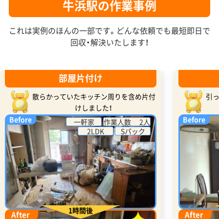
牛浜駅の作業事例
これは実例のほんの一部です。どんな依頼でも最短即日で
回収・解決いたします！
部屋片付け
散らかっていたキッチン周りを含め片付
引
けしました！
Before
Before
一軒家
作業人数 2人
2LDK
Sパック
1時間後
After
After