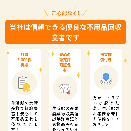
ご心配なく！
当社は信頼できる優良な不用品回収
業者です
月間
安心の
損害補
3,000件
認定許
償付き
実績
可証保
有
万が一トラブ
牛浜駅の実績
ルが起きた
多数で経験豊
牛浜駅の産業
際、
牛浜駅の
富！
安心して
廃棄物収集運
お客様を守れ
不用品回収を
搬業許可証と
る準備をして
依頼できま
古物商許可証
おります！
す！
をもっている