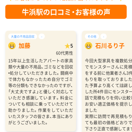
牛浜駅の口コミ・お客様の声
大量の不用品回収
-
その他
-
加藤
石川るり子
5
60代男性
15年以上生活したアパートの家具
今回大型家具を複数処
類や大量の不用品、ゴミなどを回収
でモンスターさんに見
•処分していただきました。闘病中
をする前に他業者さん3
で体力もなかったため自分でゴミ
もりを取っておりまし
等の分類もできなかったのですが、
た予算より高くて躊躇
「大丈夫ですよ」と優しく対応して
した所4件目にモンスタ
いただき感謝しています。料金に
話で見積もりを伺い比較
ついても相談に乗っていただけて
お安い適正価格を提示
助かりました。作業をしていただ
ました
いたスタッフの皆さま、本当にあり
実際に訪問で再見積も
がとうございました。
ても最初の価格どおり
下さり正直で感謝してま