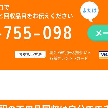
口で
または
と回収品目をお伝えください
-755-098
メ
現金・銀行振込(後払い)・
お支払い方法
各種クレジットカード