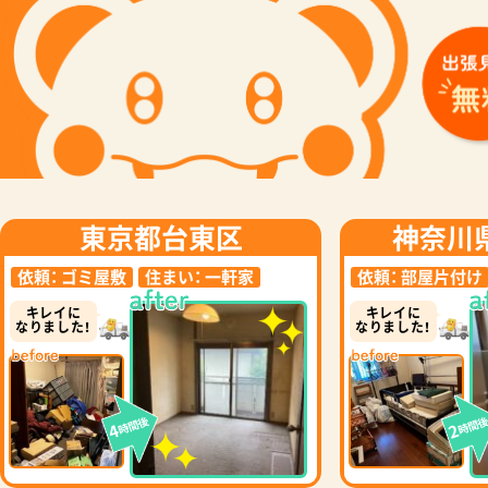
東京都台東区
神奈川
依頼：
ゴミ屋敷
住まい：
一軒家
依頼：
部屋片付け
キレイに
キレイに
なりました！
なりました！
時間後
時間
4
2