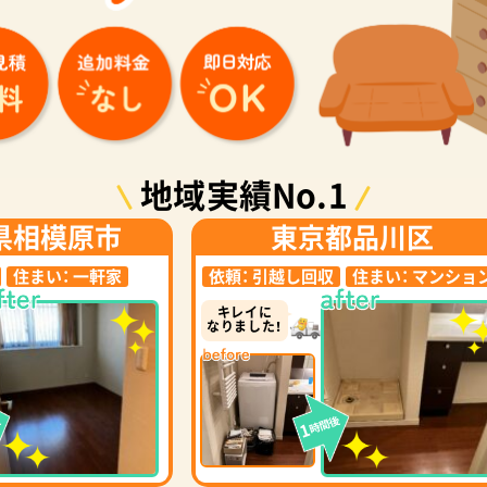
地域実績No.1
県相模原市
東京都品川区
住まい：
一軒家
依頼：
引越し回収
住まい：
マンショ
キレイに
なりました！
後
時間後
1