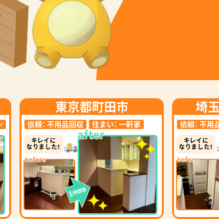
東京都町田市
埼
ン
依頼：
不用品回収
住まい：
一軒家
依頼：
不用
キレイに
キレイに
なりました！
なりました！
時間後
1