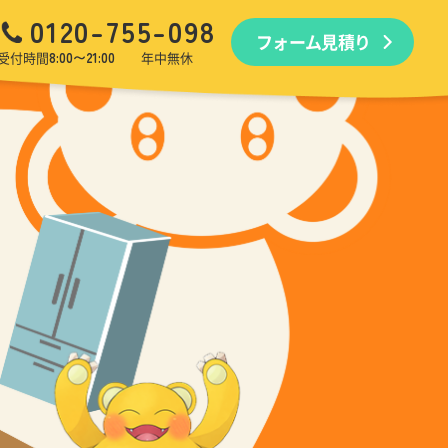
0120-755-098
フォーム見積り
品回収
生前・遺品整理
引越しゴミ回収
ゴミ屋敷
受付時間
8:00〜21:00
年中無休