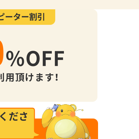
ピーター割引
0
%
OFF
利用頂けます！
くださ