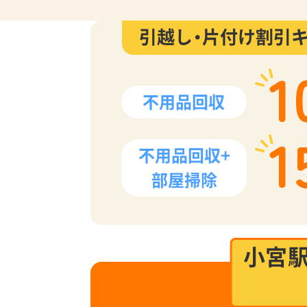
引越し・片付け割引
1
不用品回収
1
不用品回収+
部屋掃除
小宮