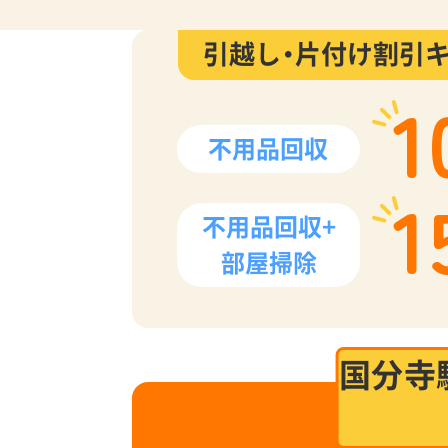
引越し・片付け割引
1
不用品回収
1
不用品回収+
部屋掃除
国分寺