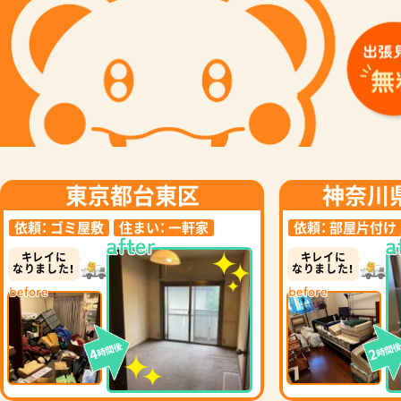
東京都台東区
神奈川
依頼：
ゴミ屋敷
住まい：
一軒家
依頼：
部屋片付け
キレイに
キレイに
なりました！
なりました！
時間後
時間
4
2