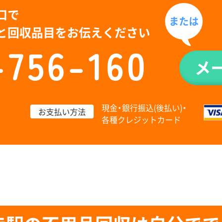
口で
または
と回収品目をお伝えください
-756-160
メ
現金・銀行振込(後払い)・
お支払い方法
各種クレジットカード