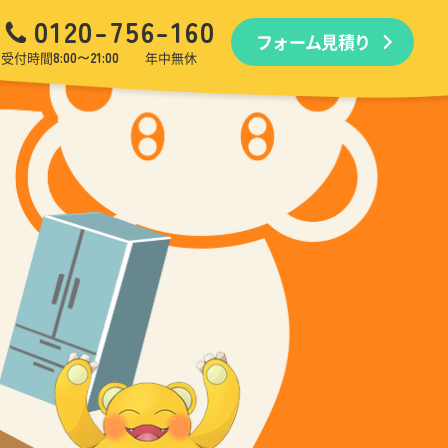
0120-756-160
フォーム見積り
品回収
生前・遺品整理
引越しゴミ回収
ゴミ屋敷
受付時間
8:00〜21:00
年中無休