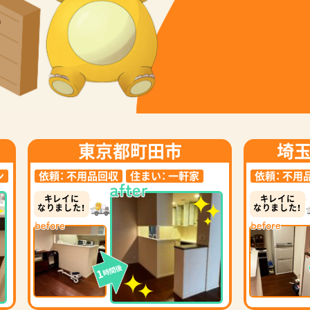
東京都町田市
埼
ン
依頼：
不用品回収
住まい：
一軒家
依頼：
不用
キレイに
キレイに
なりました！
なりました！
時間後
1