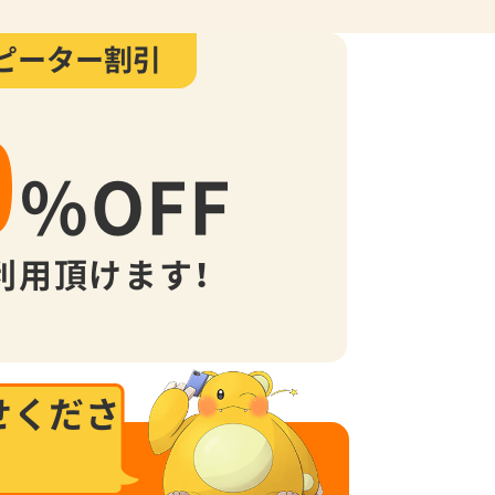
ピーター割引
0
%
OFF
利用頂けます！
せくださ