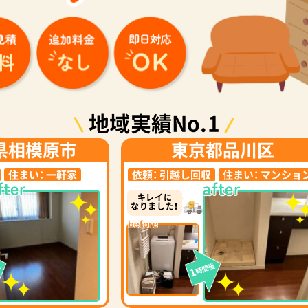
地域実績No.1
県相模原市
東京都品川区
住まい：
一軒家
依頼：
引越し回収
住まい：
マンショ
キレイに
なりました！
後
時間後
1