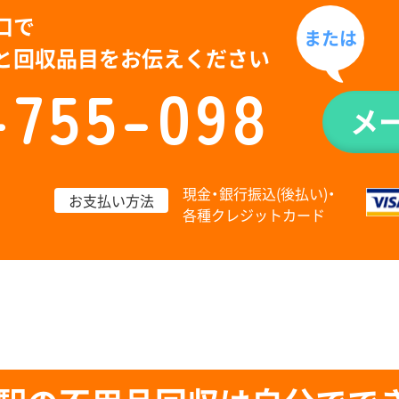
口で
または
と回収品目をお伝えください
-755-098
メ
現金・銀行振込(後払い)・
お支払い方法
各種クレジットカード