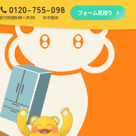
0120-755-098
フォーム見積り
品回収
生前・遺品整理
引越しゴミ回収
ゴミ屋敷
受付時間
8:00〜21:00
年中無休