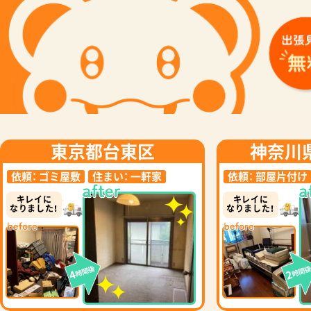
東京都台東区
神奈川
依頼：
ゴミ屋敷
住まい：
一軒家
依頼：
部屋片付け
キレイに
キレイに
なりました！
なりました！
時間後
時間
4
2