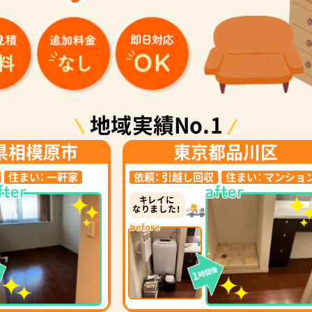
地域実績No.1
県相模原市
東京都品川区
住まい：
一軒家
依頼：
引越し回収
住まい：
マンショ
キレイに
なりました！
後
時間後
1