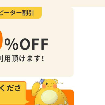
ピーター割引
0
%
OFF
利用頂けます！
くださ