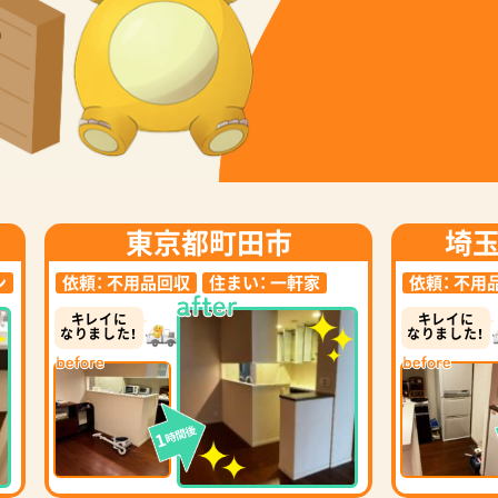
東京都町田市
埼
ン
依頼：
不用品回収
住まい：
一軒家
依頼：
不用
キレイに
キレイに
なりました！
なりました！
時間後
1