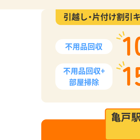
引越し・片付け割引
1
不用品回収
1
不用品回収+
部屋掃除
亀戸