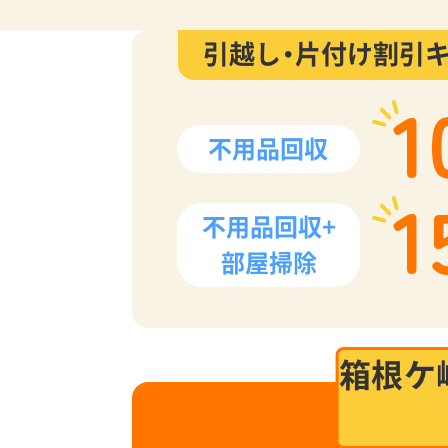
引越し・片付け割引
1
不用品回収
1
不用品回収+
部屋掃除
箱根ケ