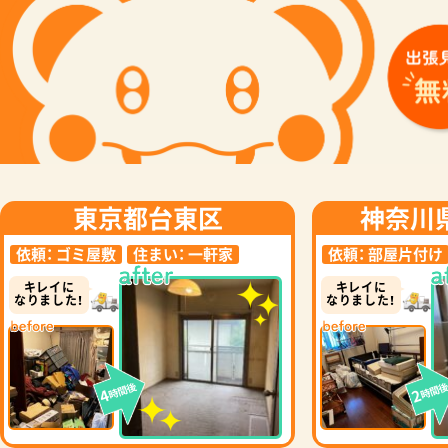
東京都台東区
神奈川
依頼：
ゴミ屋敷
住まい：
一軒家
依頼：
部屋片付け
キレイに
キレイに
なりました！
なりました！
時間後
時間
4
2