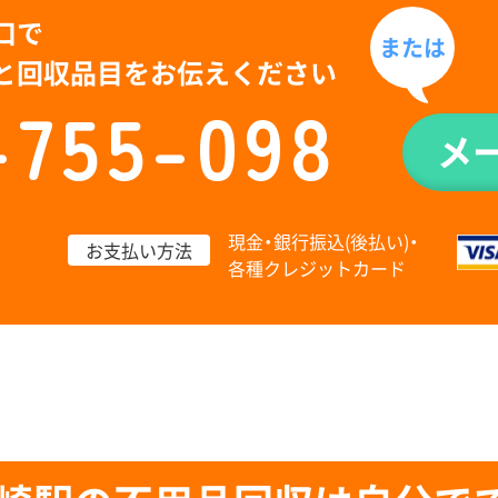
口で
または
と回収品目をお伝えください
-755-098
メ
現金・銀行振込(後払い)・
お支払い方法
各種クレジットカード