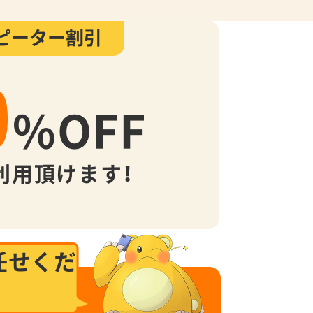
ピーター割引
0
%
OFF
利用頂けます！
任せくだ