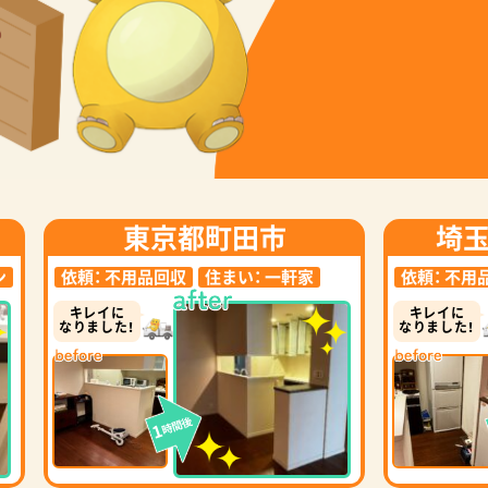
東京都町田市
埼
ン
依頼：
不用品回収
住まい：
一軒家
依頼：
不用
キレイに
キレイに
なりました！
なりました！
時間後
1