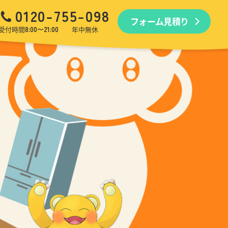
0120-755-098
フォーム見積り
品回収
生前・遺品整理
引越しゴミ回収
ゴミ屋敷
受付時間
8:00〜21:00
年中無休