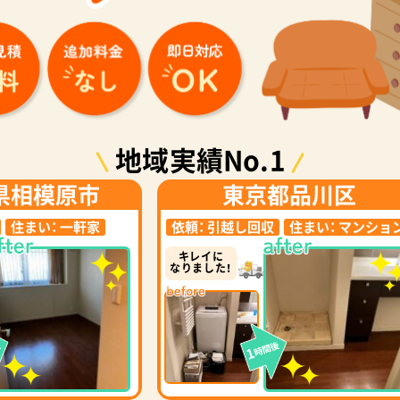
地域実績No.1
県相模原市
東京都品川区
住まい：
一軒家
依頼：
引越し回収
住まい：
マンショ
キレイに
なりました！
後
時間後
1