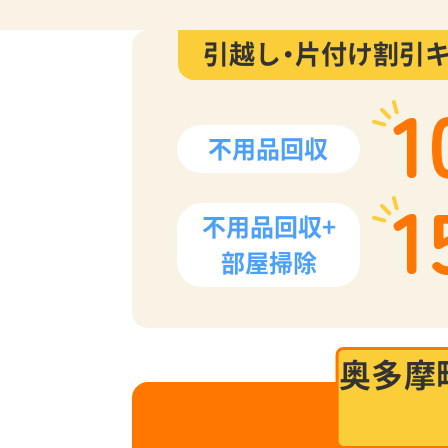
引越し・片付け割引
1
不用品回収
1
不用品回収+
部屋掃除
奥多摩