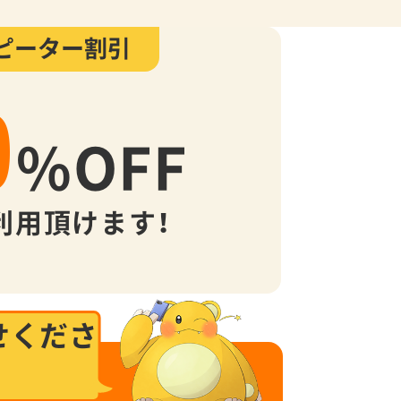
ピーター割引
0
%
OFF
利用頂けます！
せくださ