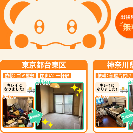
東京都台東区
神奈川
依頼：
ゴミ屋敷
住まい：
一軒家
依頼：
部屋片付け
キレイに
キレイに
なりました！
なりました！
時間後
時間
4
2