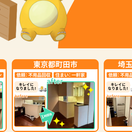
東京都町田市
埼
ン
依頼：
不用品回収
住まい：
一軒家
依頼：
不用
キレイに
キレイに
なりました！
なりました！
時間後
1