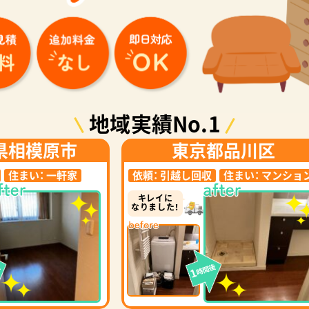
地域実績No.1
県相模原市
東京都品川区
住まい：
一軒家
依頼：
引越し回収
住まい：
マンショ
キレイに
なりました！
後
時間後
1