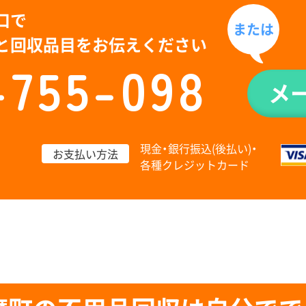
口で
または
と回収品目をお伝えください
-755-098
メ
現金・銀行振込(後払い)・
お支払い方法
各種クレジットカード