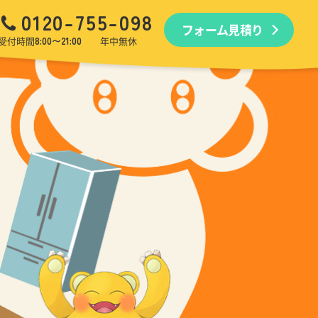
0120-755-098
フォーム見積り
品回収
生前・遺品整理
引越しゴミ回収
ゴミ屋敷
受付時間
8:00〜21:00
年中無休