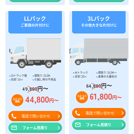
LLパック
3Lパック
ご家族の片付けに
その他大きな片付けに
4tトラック
間取り：3LDK〜
2tトラック箱
間取り：2LDK
目安：20㎥
倉庫の大量処分
目安：10㎥
引越し時の不用品
円〜
64,800
円〜
49,800
61,800
44,800
円〜
コミコミ
価格
円〜
コミコミ
価格
電話で問い合わせ
電話で問い合わせ
フォーム見積り
フォーム見積り