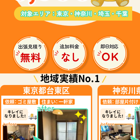
地域実績No.1
東京都台東区
神奈川
依頼：
ゴミ屋敷
住まい：
一軒家
依頼：
部屋片付け
キレイに
キレイに
なりました！
なりました！