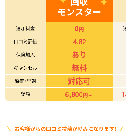
回収
モンスター
0
追加料金
追
円
4.82
口コミ評価
あり
保険加入
無料
キャンセル
対応可
深夜・早朝
6,800
14
総額
円～
お客様からの口コミ投稿が励みになります！