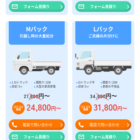
フォーム見積り
フォーム見積り
Mパック
Lパック
引越し時の大量処分
ご夫婦の片付けに
1.5tトラック
間取り：1DK
2tトラック平
間取り：2DK
目安：3㎥
大型の家具家電
目安：5㎥
家族の不用品
円〜
円〜
27,800
34,800
24,800
31,800
円〜
円〜
コミコミ
コミコミ
価格
価格
電話で問い合わせ
電話で問い合わせ
フォーム見積り
フォーム見積り