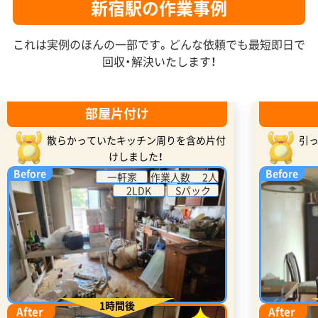
新宿駅の作業事例
これは実例のほんの一部です。どんな依頼でも最短即日で
回収・解決いたします！
部屋片付け
散らかっていたキッチン周りを含め片付
引
けしました！
Before
Before
一軒家
作業人数 2人
2LDK
Sパック
1時間後
After
After