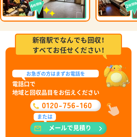
時間後
時間
4
2
新宿駅でなんでも回収！
すべてお任せください！
お急ぎの方は
まずお電話を
電話口で
地域と回収品目をお伝えください
0120-756-160
または
メールで見積り