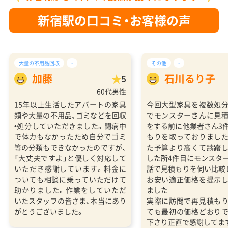
新宿駅の口コミ・お客様の声
大量の不用品回収
-
その他
-
加藤
石川るり子
5
60代男性
15年以上生活したアパートの家具
今回大型家具を複数処
類や大量の不用品、ゴミなどを回収
でモンスターさんに見
•処分していただきました。闘病中
をする前に他業者さん3
で体力もなかったため自分でゴミ
もりを取っておりまし
等の分類もできなかったのですが、
た予算より高くて躊躇
「大丈夫ですよ」と優しく対応して
した所4件目にモンスタ
いただき感謝しています。料金に
話で見積もりを伺い比較
ついても相談に乗っていただけて
お安い適正価格を提示
助かりました。作業をしていただ
ました
いたスタッフの皆さま、本当にあり
実際に訪問で再見積も
がとうございました。
ても最初の価格どおり
下さり正直で感謝してま