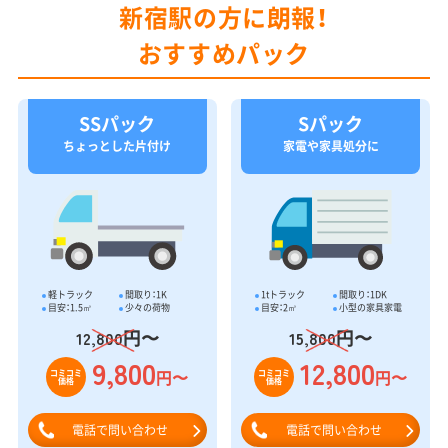
新宿駅の方に朗報！
おすすめパック
SSパック
Sパック
ちょっとした片付け
家電や家具処分に
軽トラック
間取り：1K
1tトラック
間取り：1DK
目安：1.5㎥
少々の荷物
目安：2㎥
小型の家具家電
円〜
円〜
12,800
15,800
9,800
12,800
円〜
円〜
コミコミ
コミコミ
価格
価格
電話で問い合わせ
電話で問い合わせ