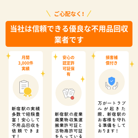
ご心配なく！
当社は信頼できる優良な不用品回収
業者です
月間
安心の
損害補
3,000件
認定許
償付き
実績
可証保
有
万が一トラブ
新宿駅の実績
ルが起きた
多数で経験豊
新宿駅の産業
際、
新宿駅の
富！
安心して
廃棄物収集運
お客様を守れ
不用品回収を
搬業許可証と
る準備をして
依頼できま
古物商許可証
おります！
す！
をもっている