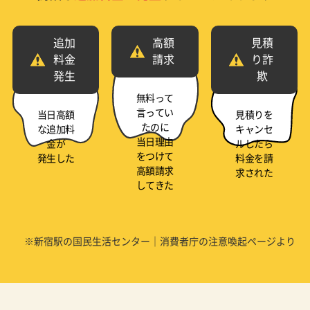
追加
高額
見積
料金
請求
り詐
発生
欺
無料って
言ってい
当日高額
見積りを
たのに
な追加料
キャンセ
当日理由
金が
ルしたら
をつけて
発生した
料金を請
高額請求
求された
してきた
※新宿駅の国民生活センター｜消費者庁の注意喚起ページより