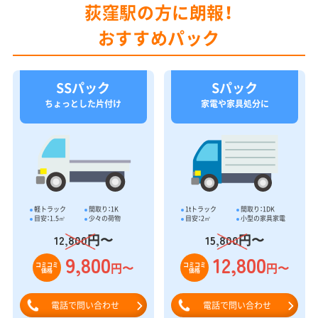
荻窪駅の方に朗報！
おすすめパック
SSパック
Sパック
ちょっとした片付け
家電や家具処分に
軽トラック
間取り：1K
1tトラック
間取り：1DK
目安：1.5㎥
少々の荷物
目安：2㎥
小型の家具家電
円〜
円〜
12,800
15,800
9,800
12,800
円〜
円〜
コミコミ
コミコミ
価格
価格
電話で問い合わせ
電話で問い合わせ