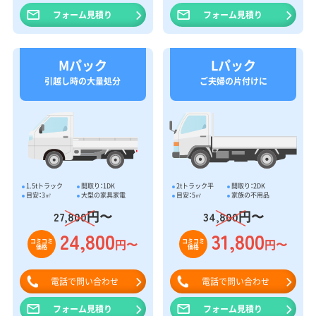
フォーム見積り
フォーム見積り
Mパック
Lパック
引越し時の大量処分
ご夫婦の片付けに
1.5tトラック
間取り：1DK
2tトラック平
間取り：2DK
目安：3㎥
大型の家具家電
目安：5㎥
家族の不用品
円〜
円〜
27,800
34,800
24,800
31,800
円〜
円〜
コミコミ
コミコミ
価格
価格
電話で問い合わせ
電話で問い合わせ
フォーム見積り
フォーム見積り