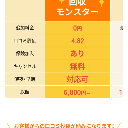
回収
モンスター
0
追加料金
追
円
4.82
口コミ評価
あり
保険加入
無料
キャンセル
対応可
深夜・早朝
6,800
14
総額
円～
お客様からの口コミ投稿が励みになります！