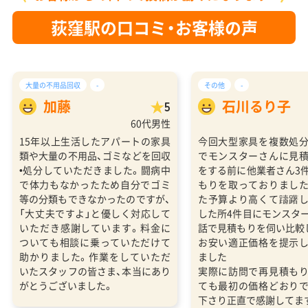
荻窪駅の口コミ・お客様の声
大量の不用品回収
-
その他
-
加藤
石川るり子
5
60代男性
15年以上生活したアパートの家具
今回大型家具を複数処
類や大量の不用品、ゴミなどを回収
でモンスターさんに見
•処分していただきました。闘病中
をする前に他業者さん3
で体力もなかったため自分でゴミ
もりを取っておりまし
等の分類もできなかったのですが、
た予算より高くて躊躇
「大丈夫ですよ」と優しく対応して
した所4件目にモンスタ
いただき感謝しています。料金に
話で見積もりを伺い比較
ついても相談に乗っていただけて
お安い適正価格を提示
助かりました。作業をしていただ
ました
いたスタッフの皆さま、本当にあり
実際に訪問で再見積も
がとうございました。
ても最初の価格どおり
下さり正直で感謝してま