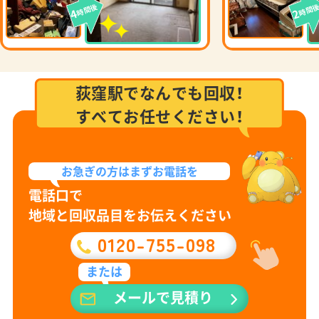
時間後
時間
4
2
荻窪駅でなんでも回収！
すべてお任せください！
お急ぎの方は
まずお電話を
電話口で
地域と回収品目をお伝えください
0120-755-098
または
メールで見積り