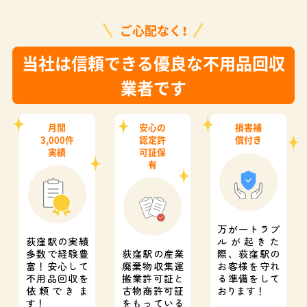
ご心配なく！
当社は信頼できる優良な不用品回収
業者です
月間
安心の
損害補
3,000件
認定許
償付き
実績
可証保
有
万が一トラブ
荻窪駅の実績
ルが起きた
多数で経験豊
荻窪駅の産業
際、
荻窪駅の
富！
安心して
廃棄物収集運
お客様を守れ
不用品回収を
搬業許可証と
る準備をして
依頼できま
古物商許可証
おります！
す！
をもっている