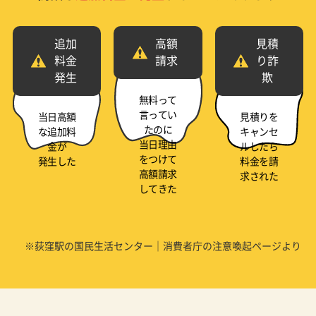
追加
高額
見積
料金
請求
り詐
発生
欺
無料って
言ってい
当日高額
見積りを
たのに
な追加料
キャンセ
当日理由
金が
ルしたら
をつけて
発生した
料金を請
高額請求
求された
してきた
※荻窪駅の国民生活センター｜消費者庁の注意喚起ページより