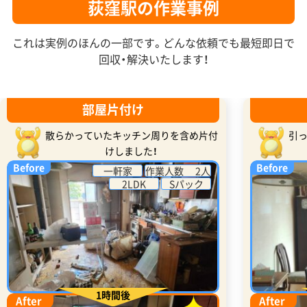
荻窪駅の作業事例
これは実例のほんの一部です。どんな依頼でも最短即日で
回収・解決いたします！
部屋片付け
散らかっていたキッチン周りを含め片付
引
けしました！
Before
Before
一軒家
作業人数 2人
2LDK
Sパック
1時間後
After
After