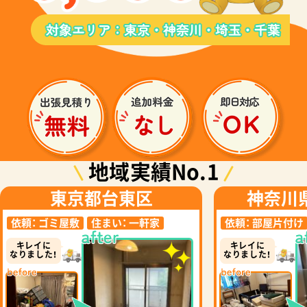
地域実績No.1
東京都台東区
神奈川
依頼：
ゴミ屋敷
住まい：
一軒家
依頼：
部屋片付け
キレイに
キレイに
なりました！
なりました！