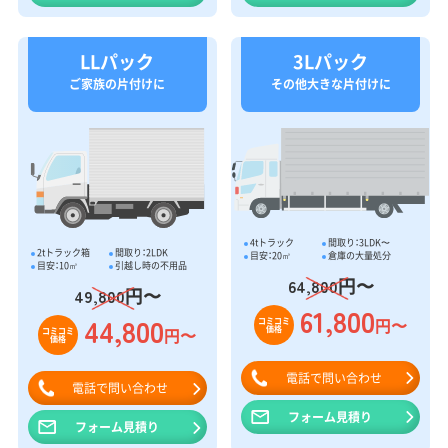
LLパック
3Lパック
ご家族の片付けに
その他大きな片付けに
4tトラック
間取り：3LDK〜
2tトラック箱
間取り：2LDK
目安：20㎥
倉庫の大量処分
目安：10㎥
引越し時の不用品
円〜
64,800
円〜
49,800
61,800
44,800
円〜
コミコミ
価格
円〜
コミコミ
価格
電話で問い合わせ
電話で問い合わせ
フォーム見積り
フォーム見積り