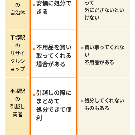
安価に処分で
って
の
外にださないとい
きる
自治体
けない
平塚駅
の
不用品を買い
買い取ってくれな
リサイ
い
取ってくれる
クルシ
不用品がある
場合がある
ョップ
平塚駅
引越しの際に
の
まとめて
処分してくれない
引越し
ものもある
処分できて便
業者
利