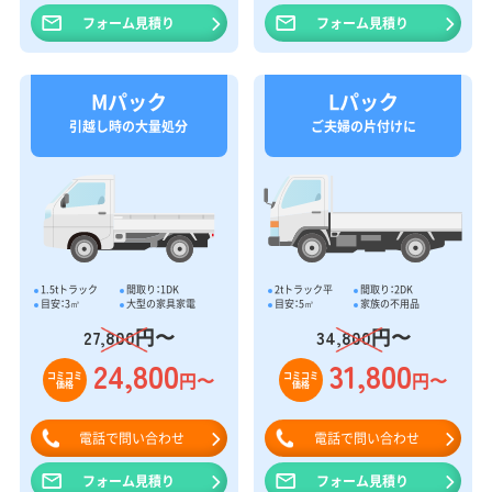
フォーム見積り
フォーム見積り
Mパック
Lパック
引越し時の大量処分
ご夫婦の片付けに
1.5tトラック
間取り：1DK
2tトラック平
間取り：2DK
目安：3㎥
大型の家具家電
目安：5㎥
家族の不用品
円〜
円〜
27,800
34,800
24,800
31,800
円〜
円〜
コミコミ
コミコミ
価格
価格
電話で問い合わせ
電話で問い合わせ
フォーム見積り
フォーム見積り