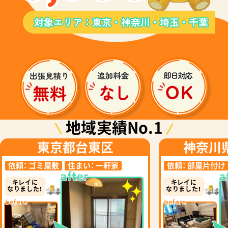
地域実績No.1
東京都台東区
神奈川
依頼：
ゴミ屋敷
住まい：
一軒家
依頼：
部屋片付け
キレイに
キレイに
なりました！
なりました！