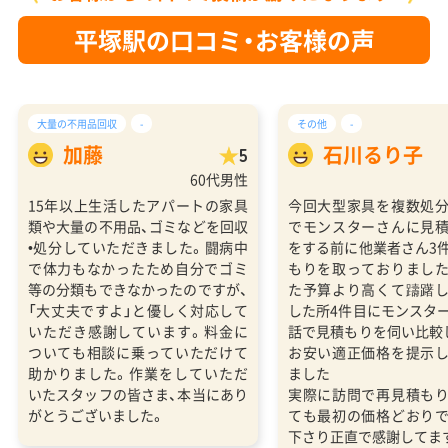
平塚駅の口コミ・お客様の声
大量の不用品回収
-
その他
-
加藤
石川るり子
5
60代男性
15年以上生活したアパートの家具
今回大型家具を複数処
類や大量の不用品、ゴミなどを回収
でモンスターさんに見
•処分していただきました。闘病中
をする前に他業者さん3
で体力もなかったため自分でゴミ
もりを取っておりまし
等の分類もできなかったのですが、
た予算より高くて躊躇
「大丈夫ですよ」と優しく対応して
した所4件目にモンスタ
いただき感謝しています。料金に
話で見積もりを伺い比較
ついても相談に乗っていただけて
お安い適正価格を提示
助かりました。作業をしていただ
ました
いたスタッフの皆さま、本当にあり
実際に訪問で再見積も
がとうございました。
ても最初の価格どおり
下さり正直で感謝してま