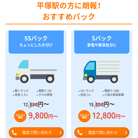
平塚駅の方に朗報！
おすすめパック
SSパック
Sパック
ちょっとした片付け
家電や家具処分に
軽トラック
間取り：1K
1tトラック
間取り：1DK
目安：1.5㎥
少々の荷物
目安：2㎥
小型の家具家電
円〜
円〜
12,800
15,800
9,800
12,800
円〜
円〜
コミコミ
コミコミ
価格
価格
電話で問い合わせ
電話で問い合わせ