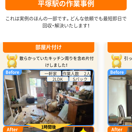
平塚駅の作業事例
これは実例のほんの一部です。どんな依頼でも最短即日で
回収・解決いたします！
部屋片付け
散らかっていたキッチン周りを含め片付
引
けしました！
Before
Before
一軒家
作業人数 2人
2LDK
Sパック
1時間後
After
After