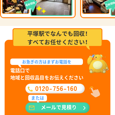
時間後
時間
4
2
平塚駅でなんでも回収！
すべてお任せください！
お急ぎの方は
まずお電話を
電話口で
地域と回収品目をお伝えください
0120-756-160
または
メールで見積り