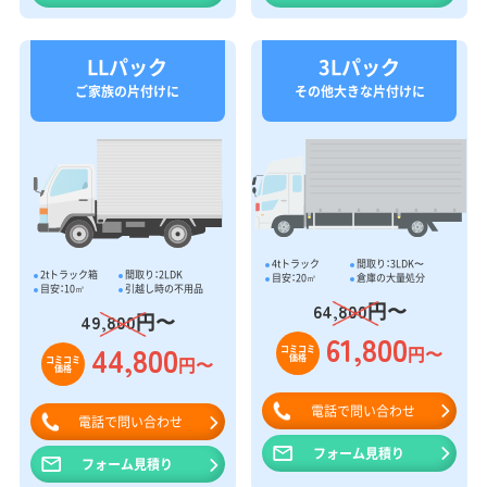
LLパック
3Lパック
ご家族の片付けに
その他大きな片付けに
4tトラック
間取り：3LDK〜
2tトラック箱
間取り：2LDK
目安：20㎥
倉庫の大量処分
目安：10㎥
引越し時の不用品
円〜
64,800
円〜
49,800
61,800
44,800
円〜
コミコミ
価格
円〜
コミコミ
価格
電話で問い合わせ
電話で問い合わせ
フォーム見積り
フォーム見積り