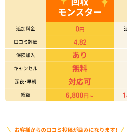
回収
モンスター
0
追加料金
追
円
4.82
口コミ評価
あり
保険加入
無料
キャンセル
対応可
深夜・早朝
6,800
14
総額
円～
お客様からの口コミ投稿が励みになります！