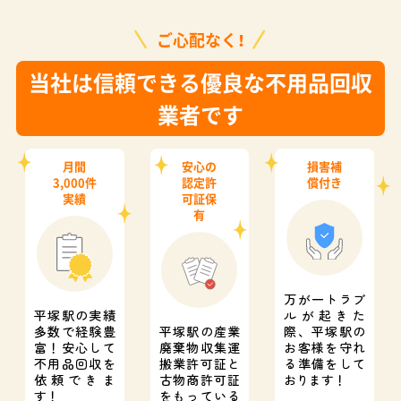
ご心配なく！
当社は信頼できる優良な不用品回収
業者です
月間
安心の
損害補
3,000件
認定許
償付き
実績
可証保
有
万が一トラブ
平塚駅の実績
ルが起きた
多数で経験豊
平塚駅の産業
際、
平塚駅の
富！
安心して
廃棄物収集運
お客様を守れ
不用品回収を
搬業許可証と
る準備をして
依頼できま
古物商許可証
おります！
す！
をもっている