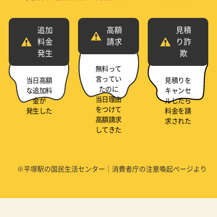
追加
高額
見積
料金
請求
り詐
発生
欺
無料って
言ってい
当日高額
見積りを
たのに
な追加料
キャンセ
当日理由
金が
ルしたら
をつけて
発生した
料金を請
高額請求
求された
してきた
※平塚駅の国民生活センター｜消費者庁の注意喚起ページより