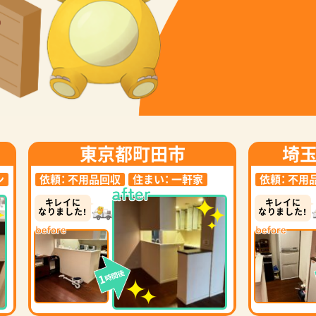
東京都町田市
埼
ン
依頼：
不用品回収
住まい：
一軒家
依頼：
不用
キレイに
キレイに
なりました！
なりました！
時間後
1