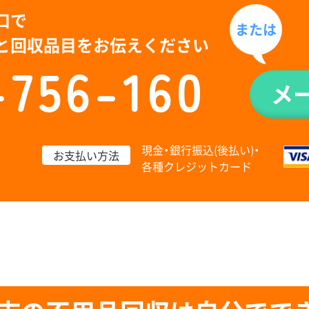
口で
または
と回収品目をお伝えください
-756-160
メ
現金・銀行振込(後払い)・
お支払い方法
各種クレジットカード