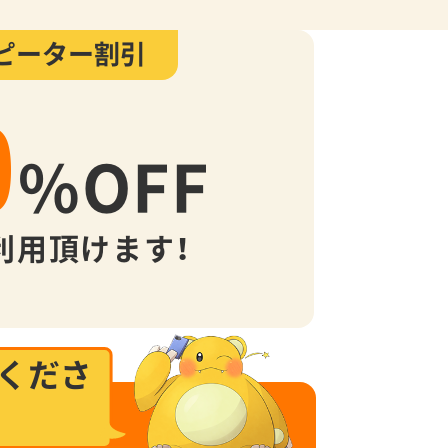
ピーター割引
0
%
OFF
利用頂けます！
くださ