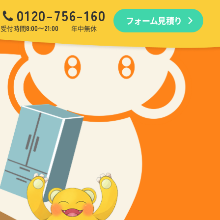
0120-756-160
フォーム見積り
品回収
生前・遺品整理
引越しゴミ回収
ゴミ屋敷
受付時間
8:00〜21:00
年中無休