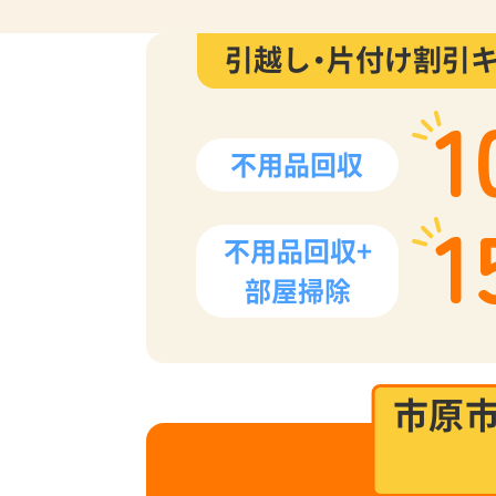
引越し・片付け割引
1
不用品回収
1
不用品回収+
部屋掃除
市原