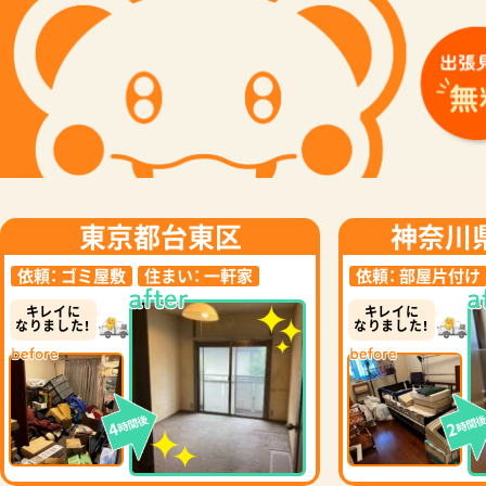
東京都台東区
神奈川
依頼：
ゴミ屋敷
住まい：
一軒家
依頼：
部屋片付け
キレイに
キレイに
なりました！
なりました！
時間後
時間
4
2