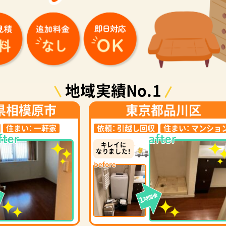
地域実績No.1
県相模原市
東京都品川区
住まい：
一軒家
依頼：
引越し回収
住まい：
マンショ
キレイに
なりました！
後
時間後
1