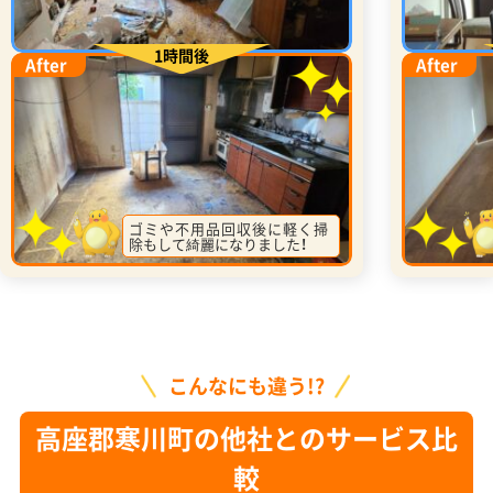
1時間後
After
After
ゴミや不用品回収後に軽く掃
除もして綺麗になりました！
こんなにも違う!?
高座郡寒川町の他社とのサービス比
較