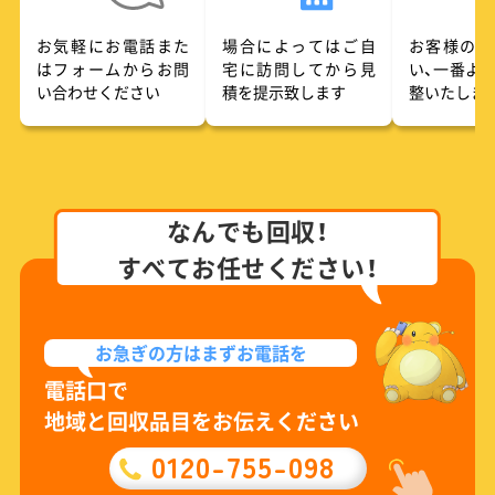
お気軽にお電話また
場合によってはご自
お客様のご
はフォームからお問
宅に訪問してから見
い、一番よ
い合わせください
積を提示致します
整いたしま
なんでも回収！
すべてお任せください！
お急ぎの方は
まずお電話を
電話口で
地域と回収品目をお伝えください
0120-755-098