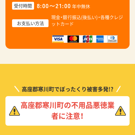
8:00〜21:00
受付時間
年中無休
現金・銀行振込(後払い)・
各種クレジ
お支払い方法
ットカード
高座郡寒川町でぼったくり被害多発!?
高座郡寒川町の不用品悪徳業
者に注意！