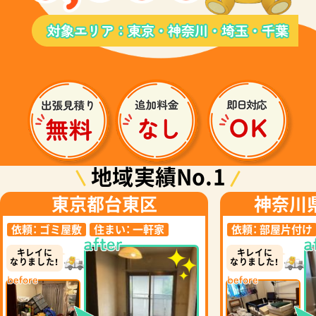
地域実績No.1
東京都台東区
神奈川
依頼：
ゴミ屋敷
住まい：
一軒家
依頼：
部屋片付け
キレイに
キレイに
なりました！
なりました！