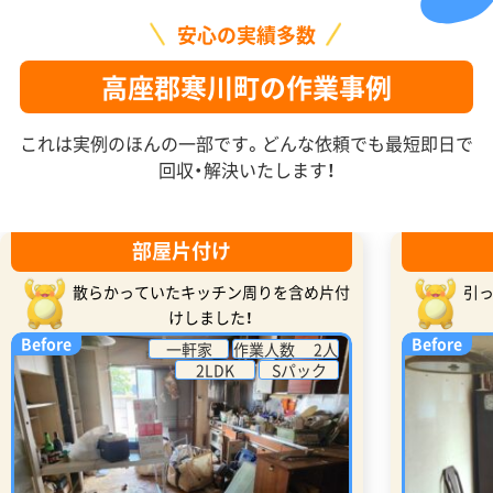
安心の実績多数
高座郡寒川町の作業事例
これは実例のほんの一部です。どんな依頼でも最短即日で
回収・解決いたします！
部屋片付け
散らかっていたキッチン周りを含め片付
引
けしました！
Before
Before
一軒家
作業人数 2人
2LDK
Sパック