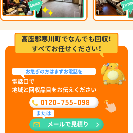
時間後
時間
4
2
高座郡寒川町でなんでも回収！
すべてお任せください！
お急ぎの方は
まずお電話を
電話口で
地域と回収品目をお伝えください
0120-755-098
または
メールで見積り