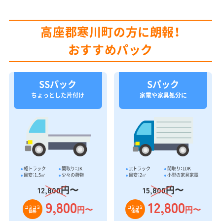
高座郡寒川町の方に朗報！
おすすめパック
SSパック
Sパック
ちょっとした片付け
家電や家具処分に
軽トラック
間取り：1K
1tトラック
間取り：1DK
目安：1.5㎥
少々の荷物
目安：2㎥
小型の家具家電
円〜
円〜
12,800
15,800
9,800
12,800
円〜
円〜
コミコミ
コミコミ
価格
価格