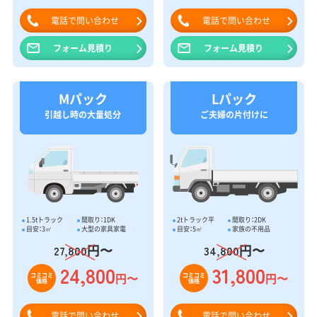
電話で問い合わせ
電話で問い合わせ
フォーム見積り
フォーム見積り
Mパック
Lパック
引越し時の大量処分
ご夫婦の片付けに
1.5tトラック
間取り：1DK
2tトラック平
間取り：2DK
目安：3㎥
大型の家具家電
目安：5㎥
家族の不用品
円〜
円〜
27,800
34,800
24,800
31,800
円〜
円〜
コミコミ
コミコミ
価格
価格
電話で問い合わせ
電話で問い合わせ