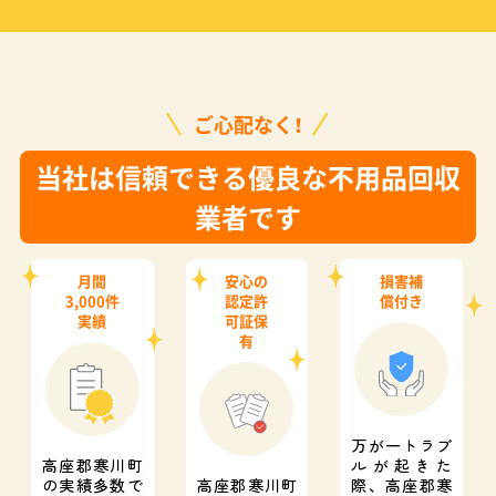
ご心配なく！
当社は信頼できる優良な不用品回収
業者です
月間
安心の
損害補
3,000件
認定許
償付き
実績
可証保
有
万が一トラブ
高座郡寒川町
ルが起きた
の実績多数で
高座郡寒川町
際、
高座郡寒