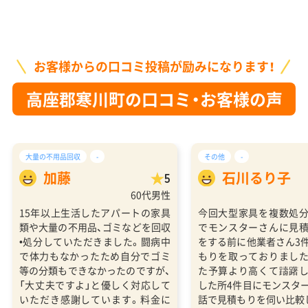
お客様からの口コミ投稿が励みになります！
高座郡寒川町の口コミ・お客様の声
大量の不用品回収
-
その他
-
加藤
石川るり子
5
60代男性
15年以上生活したアパートの家具
今回大型家具を複数処
類や大量の不用品、ゴミなどを回収
でモンスターさんに見
•処分していただきました。闘病中
をする前に他業者さん3
で体力もなかったため自分でゴミ
もりを取っておりまし
等の分類もできなかったのですが、
た予算より高くて躊躇
「大丈夫ですよ」と優しく対応して
した所4件目にモンスタ
いただき感謝しています。料金に
話で見積もりを伺い比較