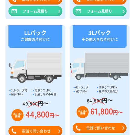
フォーム見積り
フォーム見積り
LLパック
3Lパック
ご家族の片付けに
その他大きな片付けに
4tトラック
間取り：3LDK〜
2tトラック箱
間取り：2LDK
目安：20㎥
倉庫の大量処分
目安：10㎥
引越し時の不用品
円〜
64,800
円〜
49,800
61,800
44,800
円〜
コミコミ
価格
円〜
コミコミ
価格
電話で問い合わせ
電話で問い合わせ