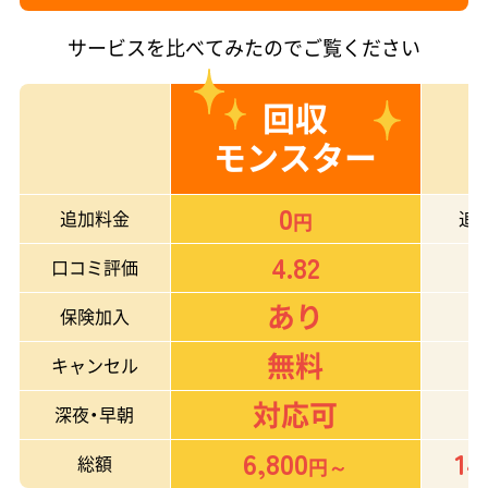
サービスを比べてみたのでご覧ください
回収
モンスター
0
追加料金
追
円
4.82
口コミ評価
あり
保険加入
無料
キャンセル
対応可
深夜・早朝
6,800
14
総額
円～