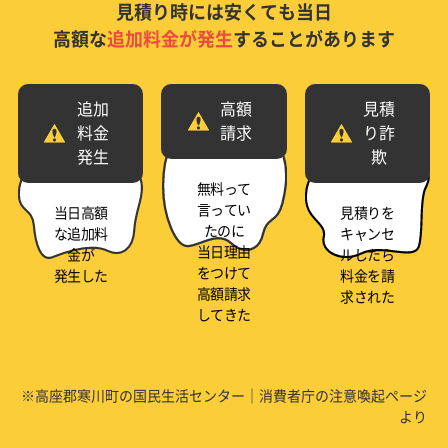
見積り時には安くても当日
高額な
追加料金が発生
することがあります
追加
高額
見積
料金
請求
り詐
発生
欺
無料って
言ってい
当日高額
見積りを
たのに
な追加料
キャンセ
当日理由
金が
ルしたら
をつけて
発生した
料金を請
高額請求
求された
してきた
※高座郡寒川町の国民生活センター｜消費者庁の注意喚起ページ
より