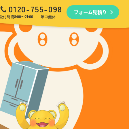
0120-755-098
フォーム見積り
品回収
生前・遺品整理
引越しゴミ回収
ゴミ屋敷
受付時間
8:00〜21:00
年中無休