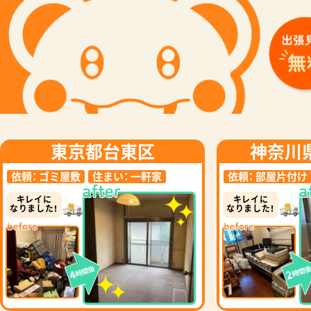
東京都台東区
神奈川
依頼：
ゴミ屋敷
住まい：
一軒家
依頼：
部屋片付け
キレイに
キレイに
なりました！
なりました！
時間後
時間
4
2