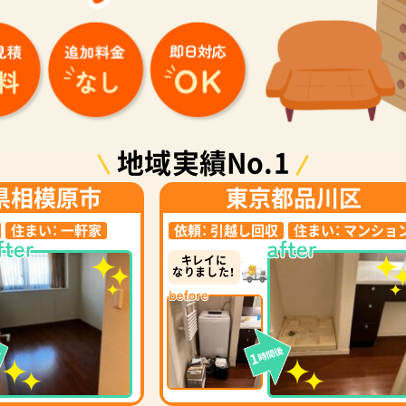
地域実績No.1
県相模原市
東京都品川区
住まい：
一軒家
依頼：
引越し回収
住まい：
マンショ
キレイに
なりました！
後
時間後
1