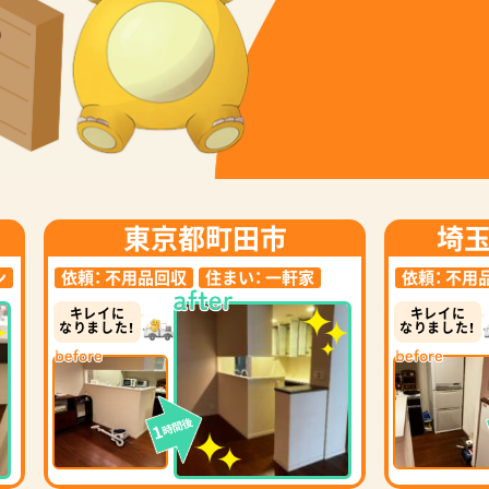
東京都町田市
埼
ン
依頼：
不用品回収
住まい：
一軒家
依頼：
不用
キレイに
キレイに
なりました！
なりました！
時間後
1