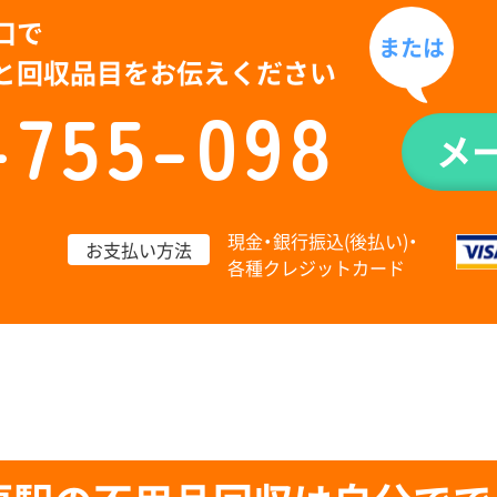
口で
または
と回収品目をお伝えください
-755-098
メ
現金・銀行振込(後払い)・
お支払い方法
各種クレジットカード