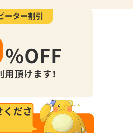
ピーター割引
0
%
OFF
利用頂けます！
せくださ