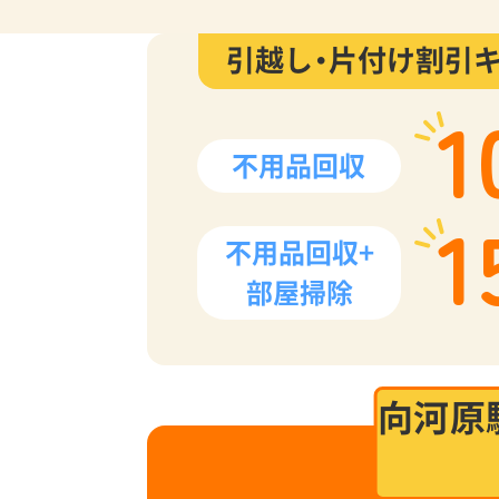
引越し・片付け割引
1
不用品回収
1
不用品回収+
部屋掃除
向河原