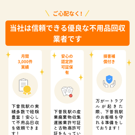
ご心配なく！
当社は信頼できる優良な不用品回収
業者です
月間
安心の
損害補
3,000件
認定許
償付き
実績
可証保
有
万が一トラブ
下曽我駅の実
ルが起きた
績多数で経験
下曽我駅の産
際、
下曽我駅
豊富！
安心し
業廃棄物収集
のお客様を守
て不用品回収
運搬業許可証
れる準備をし
を依頼できま
と
古物商許可
ております！
す！
証をもってい