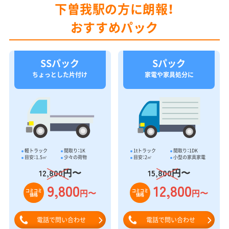
下曽我駅の方に朗報！
おすすめパック
SSパック
Sパック
ちょっとした片付け
家電や家具処分に
軽トラック
間取り：1K
1tトラック
間取り：1DK
目安：1.5㎥
少々の荷物
目安：2㎥
小型の家具家電
円〜
円〜
12,800
15,800
9,800
12,800
円〜
円〜
コミコミ
コミコミ
価格
価格
電話で問い合わせ
電話で問い合わせ