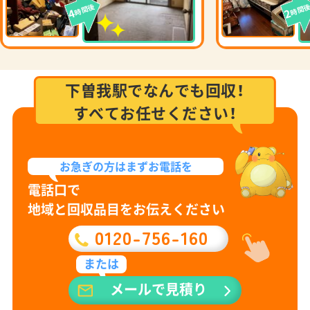
時間後
時間
4
2
下曽我駅でなんでも回収！
すべてお任せください！
お急ぎの方は
まずお電話を
電話口で
地域と回収品目をお伝えください
0120-756-160
または
メールで見積り