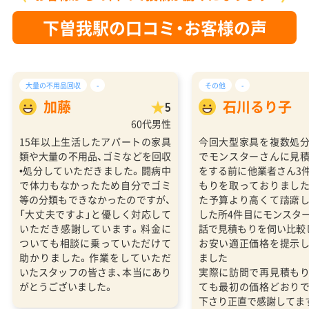
下曽我駅の口コミ・お客様の声
大量の不用品回収
-
その他
-
加藤
石川るり子
5
60代男性
15年以上生活したアパートの家具
今回大型家具を複数処
類や大量の不用品、ゴミなどを回収
でモンスターさんに見
•処分していただきました。闘病中
をする前に他業者さん3
で体力もなかったため自分でゴミ
もりを取っておりまし
等の分類もできなかったのですが、
た予算より高くて躊躇
「大丈夫ですよ」と優しく対応して
した所4件目にモンスタ
いただき感謝しています。料金に
話で見積もりを伺い比較
ついても相談に乗っていただけて
お安い適正価格を提示
助かりました。作業をしていただ
ました
いたスタッフの皆さま、本当にあり
実際に訪問で再見積も
がとうございました。
ても最初の価格どおり
下さり正直で感謝してま