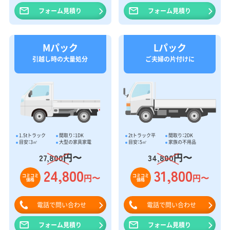
フォーム見積り
フォーム見積り
Mパック
Lパック
引越し時の大量処分
ご夫婦の片付けに
1.5tトラック
間取り：1DK
2tトラック平
間取り：2DK
目安：3㎥
大型の家具家電
目安：5㎥
家族の不用品
円〜
円〜
27,800
34,800
24,800
31,800
円〜
円〜
コミコミ
コミコミ
価格
価格
電話で問い合わせ
電話で問い合わせ
フォーム見積り
フォーム見積り