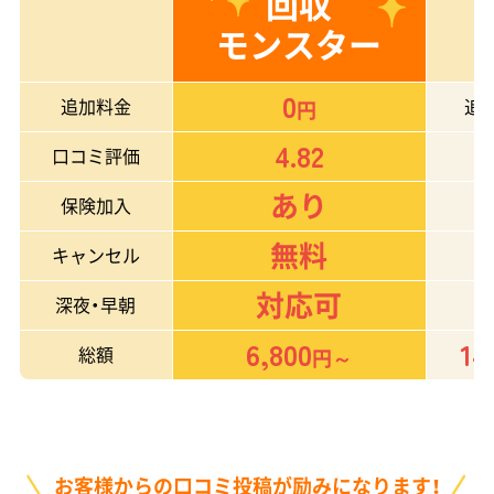
回収
モンスター
0
追加料金
追
円
4.82
口コミ評価
あり
保険加入
無料
キャンセル
対応可
深夜・早朝
6,800
14
総額
円～
お客様からの口コミ投稿が励みになります！