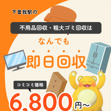
下曽我駅の