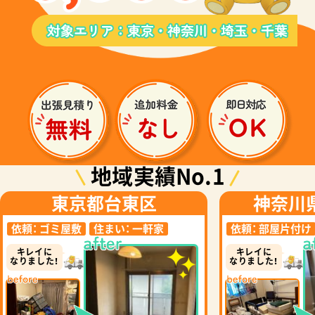
地域実績No.1
東京都台東区
神奈川
依頼：
ゴミ屋敷
住まい：
一軒家
依頼：
部屋片付け
キレイに
キレイに
なりました！
なりました！