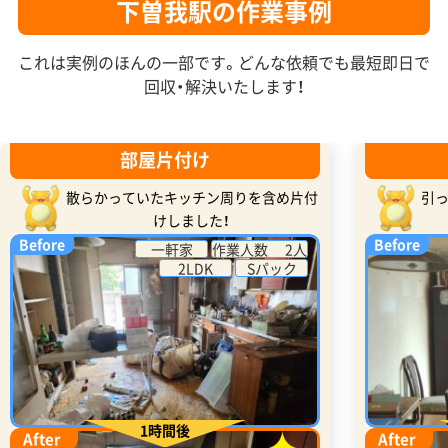
下曽我駅の作業事例
これは実例のほんの一部です。どんな依頼でも最短即日で
回収・解決いたします！
部屋片付け
散らかっていたキッチン周りを含め片付
引
けしました！
Before
Before
一軒家
作業人数 2人
2LDK
Sパック
1時間後
After
After