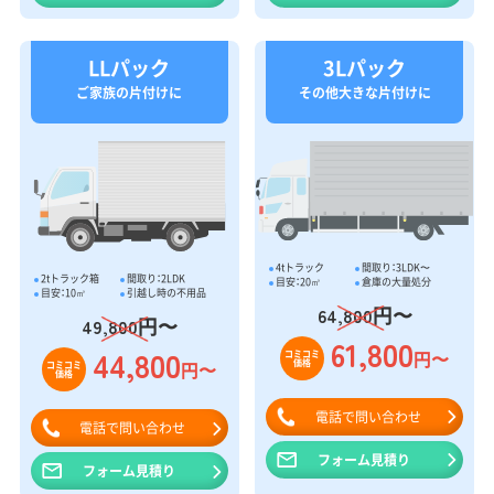
LLパック
3Lパック
ご家族の片付けに
その他大きな片付けに
4tトラック
間取り：3LDK〜
2tトラック箱
間取り：2LDK
目安：20㎥
倉庫の大量処分
目安：10㎥
引越し時の不用品
円〜
64,800
円〜
49,800
61,800
44,800
円〜
コミコミ
価格
円〜
コミコミ
価格
電話で問い合わせ
電話で問い合わせ
フォーム見積り
フォーム見積り