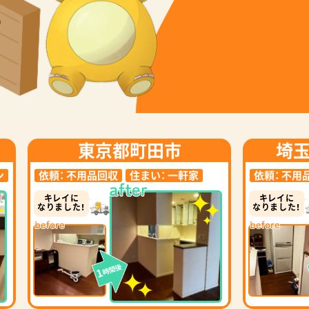
東京都町田市
埼
ン
依頼：
不用品回収
住まい：
一軒家
依頼：
不用
キレイに
キレイに
なりました！
なりました！
時間後
1