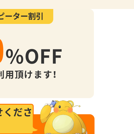
ピーター割引
0
%
OFF
利用頂けます！
せくださ