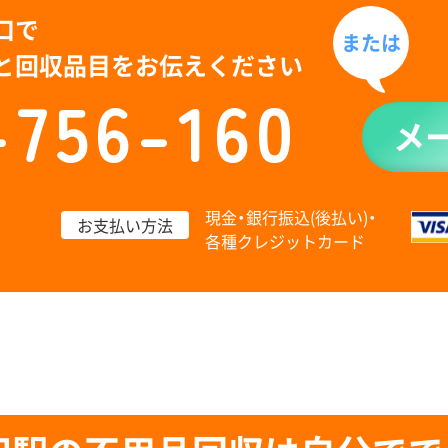
口で
または
と回収品目をお伝えください
-756-160
メ
現金・銀行振込(後払い)・
お支払い方法
各種クレジットカード