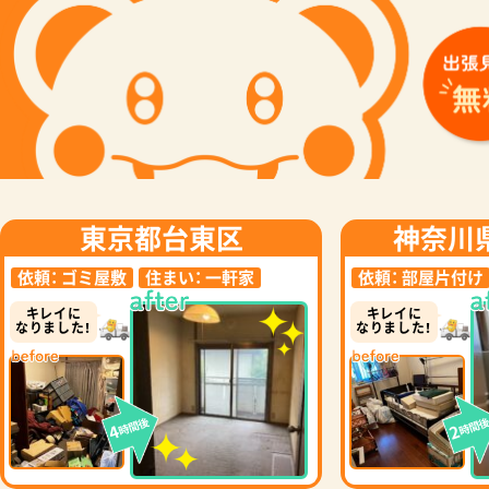
東京都台東区
神奈川
依頼：
ゴミ屋敷
住まい：
一軒家
依頼：
部屋片付け
キレイに
キレイに
なりました！
なりました！
時間後
時間
4
2