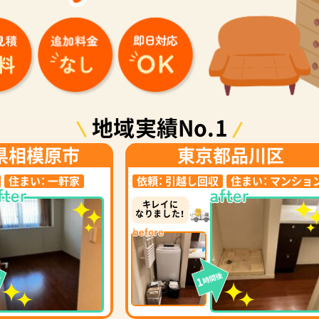
地域実績No.1
県相模原市
東京都品川区
住まい：
一軒家
依頼：
引越し回収
住まい：
マンショ
キレイに
なりました！
後
時間後
1