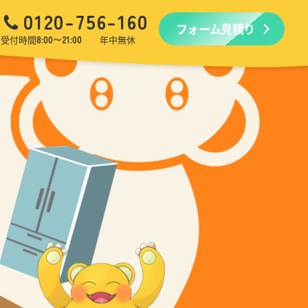
0120-756-160
フォーム見積り
品回収
生前・遺品整理
引越しゴミ回収
ゴミ屋敷
受付時間
8:00〜21:00
年中無休