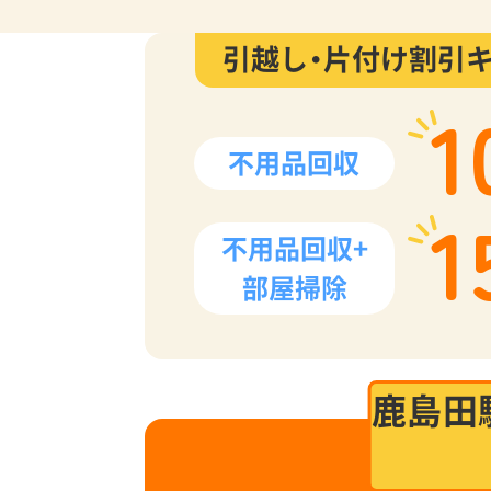
引越し・片付け割引
1
不用品回収
1
不用品回収+
部屋掃除
鹿島田