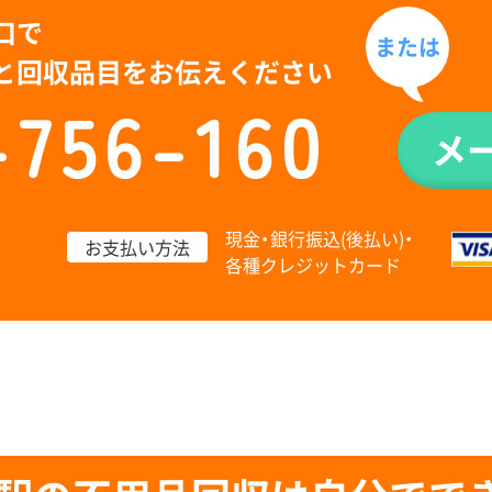
口で
または
と回収品目をお伝えください
-756-160
メ
現金・銀行振込(後払い)・
お支払い方法
各種クレジットカード