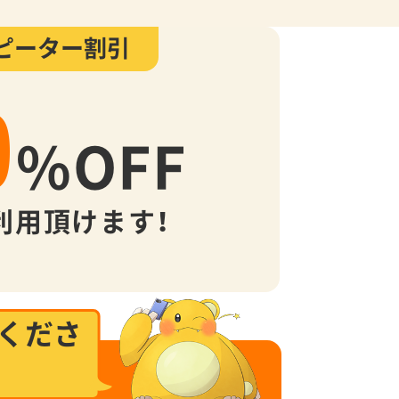
ピーター割引
0
%
OFF
利用頂けます！
くださ