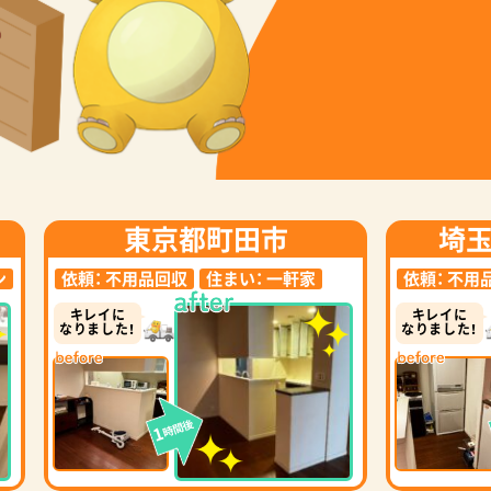
東京都町田市
埼
ン
依頼：
不用品回収
住まい：
一軒家
依頼：
不用
キレイに
キレイに
なりました！
なりました！
時間後
1