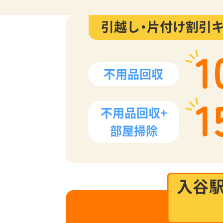
引越し・片付け割引
1
不用品回収
1
不用品回収+
部屋掃除
入谷