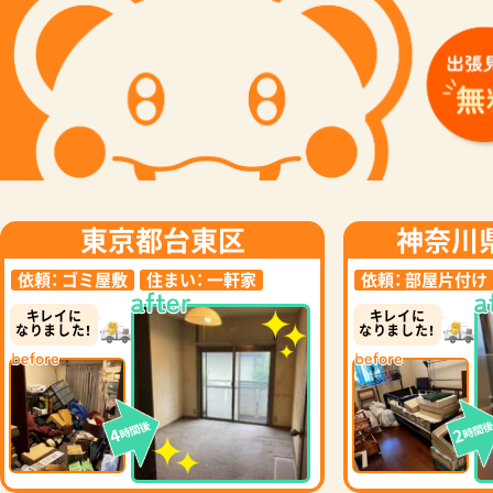
東京都台東区
神奈川
依頼：
ゴミ屋敷
住まい：
一軒家
依頼：
部屋片付け
キレイに
キレイに
なりました！
なりました！
時間後
時間
4
2