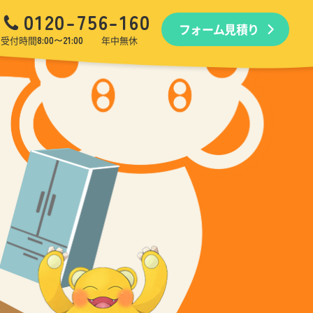
0120-756-160
フォーム見積り
品回収
生前・遺品整理
引越しゴミ回収
ゴミ屋敷
受付時間
8:00〜21:00
年中無休