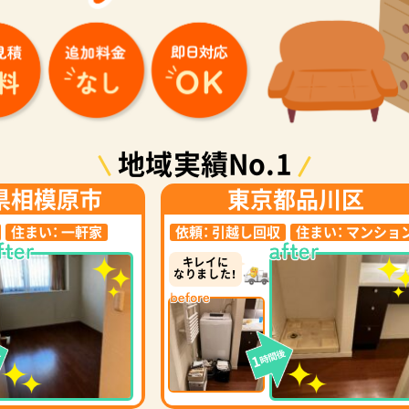
地域実績No.1
県相模原市
東京都品川区
住まい：
一軒家
依頼：
引越し回収
住まい：
マンショ
キレイに
なりました！
後
時間後
1